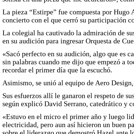
La pieza
“Estirpe”
fue
compuesta por Hugo Ad
concierto con el que cerró su participación c
La
colegial ha cautivado la admiración de sus
en su audición para ingresar Orquesta de Cue
«Sacó perfecto en su audición, algo que es c
sin palabras cuando me dijo que empezó a toca
recordar el primer día que la escuchó.
Asimismo, se unió al equipo de Aero Design, 
Sus esfuerzos allí le ganaron el respeto de s
según explicó David Serrano, catedrático y c
«Estuvo en el micro el primer año y luego li
electricidad, pero aun así hicieron un buen p
sobre el liderazgo que demostró Hazel ante l