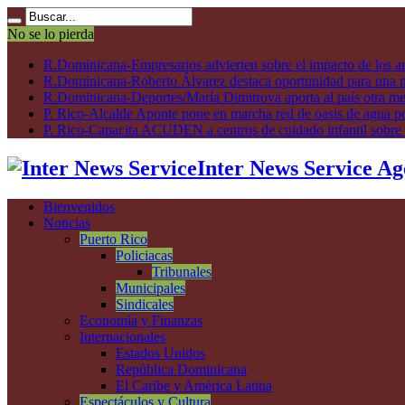
No se lo pierda
R.Dominicana-Empresarios advierten sobre el impacto de los ar
R.Dominicana-Roberto Álvarez destaca oportunidad para una n
R.Dominicana-Deportes/María Dimitrova aporta al país otra m
P. Rico-Alcalde Aponte pone en marcha red de oasis de agua p
P. Rico-Capacita ACUDEN a centros de cuidado infantil sobre inte
Inter News Service Ag
Bienvenidos
Noticias
Puerto Rico
Policiacas
Tribunales
Municipales
Sindicales
Economía y Finanzas
Internacionales
Estados Unidos
República Dominicana
El Caribe y América Latina
Espectáculos y Cultura