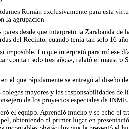
ames Román exclusivamente para esta virtuo
on la agrupación.
 pares desde que interpretó la Zarabanda de l
rdas del Recinto, cuando tenía tan solo 16 año
asi imposible. Lo que interpretó para mí ese d
r con tan solo tres años», relató el maestro Sa
en el que rápidamente se entregó al diseño de
us colegas mayores y las responsabilidades de l
onsejero de los proyectos especiales de INME.
deró el equipo. Aprendió mucho y se echó el t
apel, obteniendo el primer lugar en presentaci
os incontables obstáculos que le presentó el h