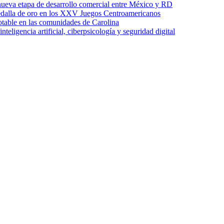
ueva etapa de desarrollo comercial entre México y RD
edalla de oro en los XXV Juegos Centroamericanos
otable en las comunidades de Carolina
ligencia artificial, ciberpsicología y seguridad digital