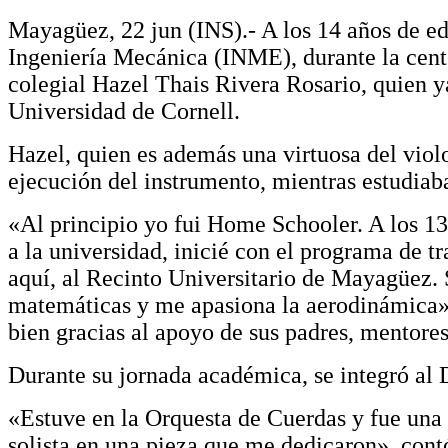
Mayagüez, 22 jun (INS).-
A
lo
s 14 años de e
Ingeniería Mecánica (INME), durante la cent
colegial Hazel Thais Rivera Rosario, quien y
Universidad de Cornell.
Hazel, quien es además una virtuosa del viol
ejecución del instrumento, mientras estudiaba
«Al principio yo fui Home Schooler. A los 13
a la
u
niversidad, inicié con el programa de t
aquí, al Recinto Universitario de Mayagüez. 
matemáticas y me apasiona la aerodinámica», i
bien gracias al apoyo de sus padres, mentore
Durante su jornada académica, se integró al
«Estuve en la Orquesta de Cuerdas y fue una e
solista en una pieza que me dedicaron»,
cont