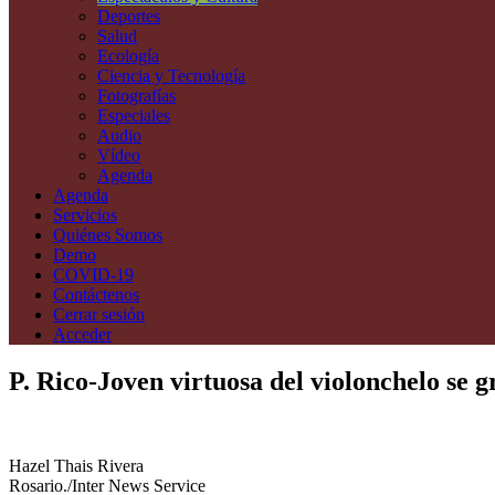
Deportes
Salud
Ecología
Ciencia y Tecnología
Fotografías
Especiales
Audio
Vídeo
Agenda
Agenda
Servicios
Quiénes Somos
Demo
COVID-19
Contáctenos
Cerrar sesión
Acceder
P. Rico-Joven virtuosa del violonchelo se 
Hazel Thais Rivera
Rosario./Inter News Service