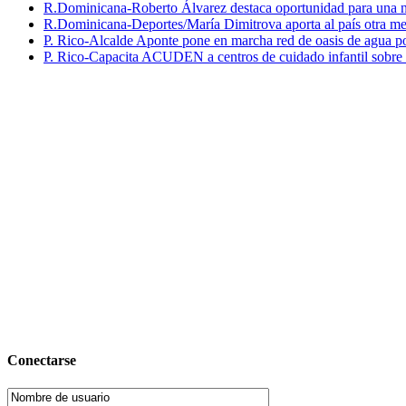
R.Dominicana-Roberto Álvarez destaca oportunidad para una n
R.Dominicana-Deportes/María Dimitrova aporta al país otra m
P. Rico-Alcalde Aponte pone en marcha red de oasis de agua p
P. Rico-Capacita ACUDEN a centros de cuidado infantil sobre inte
Conectarse