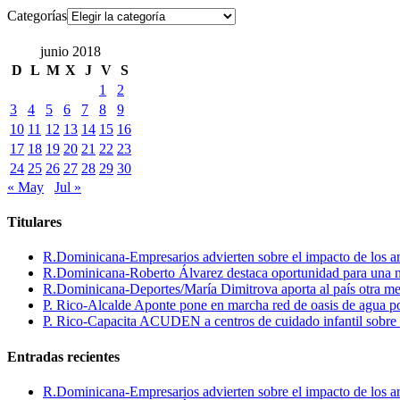
Categorías
junio 2018
D
L
M
X
J
V
S
1
2
3
4
5
6
7
8
9
10
11
12
13
14
15
16
17
18
19
20
21
22
23
24
25
26
27
28
29
30
« May
Jul »
Titulares
R.Dominicana-Empresarios advierten sobre el impacto de los ar
R.Dominicana-Roberto Álvarez destaca oportunidad para una n
R.Dominicana-Deportes/María Dimitrova aporta al país otra m
P. Rico-Alcalde Aponte pone en marcha red de oasis de agua p
P. Rico-Capacita ACUDEN a centros de cuidado infantil sobre inte
Entradas recientes
R.Dominicana-Empresarios advierten sobre el impacto de los ar