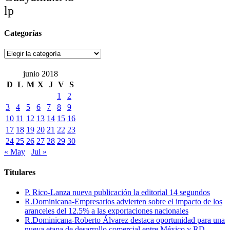
lp
Categorías
Categorías
junio 2018
D
L
M
X
J
V
S
1
2
3
4
5
6
7
8
9
10
11
12
13
14
15
16
17
18
19
20
21
22
23
24
25
26
27
28
29
30
« May
Jul »
Titulares
P. Rico-Lanza nueva publicación la editorial 14 segundos
R.Dominicana-Empresarios advierten sobre el impacto de los
aranceles del 12.5% a las exportaciones nacionales
R.Dominicana-Roberto Álvarez destaca oportunidad para una
nueva etapa de desarrollo comercial entre México y RD