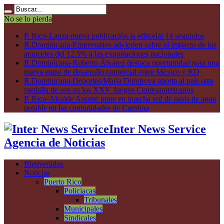
No se lo pierda
P. Rico-Lanza nueva publicación la editorial 14 segundos
R.Dominicana-Empresarios advierten sobre el impacto de los
aranceles del 12.5% a las exportaciones nacionales
R.Dominicana-Roberto Álvarez destaca oportunidad para una
nueva etapa de desarrollo comercial entre México y RD
R.Dominicana-Deportes/María Dimitrova aporta al país otra
medalla de oro en los XXV Juegos Centroamericanos
P. Rico-Alcalde Aponte pone en marcha red de oasis de agua
potable en las comunidades de Carolina
Inter News Service
Agencia de Noticias
Bienvenidos
Noticias
Puerto Rico
Policiacas
Tribunales
Municipales
Sindicales