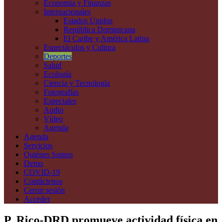
Economía y Finanzas
Internacionales
Estados Unidos
República Dominicana
El Caribe y América Latina
Espectáculos y Cultura
Deportes
Salud
Ecología
Ciencia y Tecnología
Fotografías
Especiales
Audio
Vídeo
Agenda
Agenda
Servicios
Quiénes Somos
Demo
COVID-19
Contáctenos
Cerrar sesión
Acceder
P. Rico-DRD promueve actividad física en