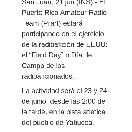
San Juan, 21 jun (INS).-
El
Puerto Rico Amateur Radio
Team (P
rart
) estará
participando
en
el ejercicio
de la
r
adioafición
de EEUU
:
el “Field Day” o Día de
Campo de los
radioaficionados.
La actividad será el
23 y 24
de junio,
desde las 2:
00 de
la tarde,
en la
p
ista
a
tlética
del pueblo de Yabucoa.