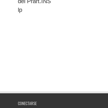
del P
rart
.
INS
lp
CONECTARSE