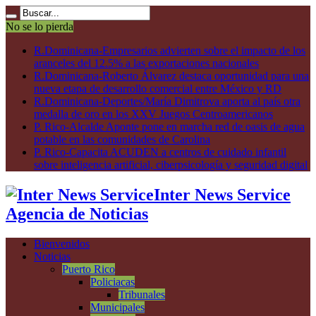
No se lo pierda
R.Dominicana-Empresarios advierten sobre el impacto de los
aranceles del 12.5% a las exportaciones nacionales
R.Dominicana-Roberto Álvarez destaca oportunidad para una
nueva etapa de desarrollo comercial entre México y RD
R.Dominicana-Deportes/María Dimitrova aporta al país otra
medalla de oro en los XXV Juegos Centroamericanos
P. Rico-Alcalde Aponte pone en marcha red de oasis de agua
potable en las comunidades de Carolina
P. Rico-Capacita ACUDEN a centros de cuidado infantil
sobre inteligencia artificial, ciberpsicología y seguridad digital
Inter News Service
Agencia de Noticias
Bienvenidos
Noticias
Puerto Rico
Policiacas
Tribunales
Municipales