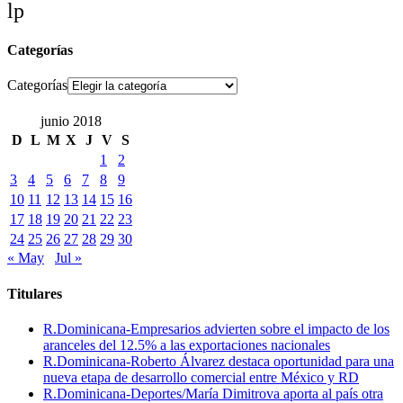
lp
Categorías
Categorías
junio 2018
D
L
M
X
J
V
S
1
2
3
4
5
6
7
8
9
10
11
12
13
14
15
16
17
18
19
20
21
22
23
24
25
26
27
28
29
30
« May
Jul »
Titulares
R.Dominicana-Empresarios advierten sobre el impacto de los
aranceles del 12.5% a las exportaciones nacionales
R.Dominicana-Roberto Álvarez destaca oportunidad para una
nueva etapa de desarrollo comercial entre México y RD
R.Dominicana-Deportes/María Dimitrova aporta al país otra