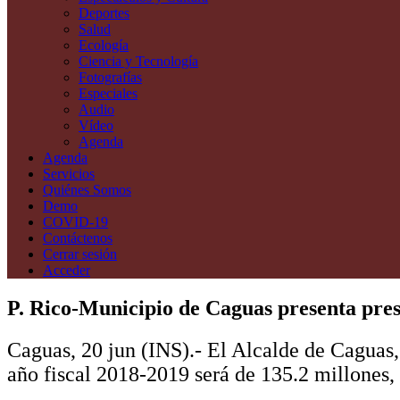
Deportes
Salud
Ecología
Ciencia y Tecnología
Fotografías
Especiales
Audio
Vídeo
Agenda
Agenda
Servicios
Quiénes Somos
Demo
COVID-19
Contáctenos
Cerrar sesión
Acceder
P. Rico-Municipio de Caguas presenta pres
Caguas, 20 jun (INS).- El Alcalde de Caguas
año fiscal 2018-2019 será de 135.2 millones