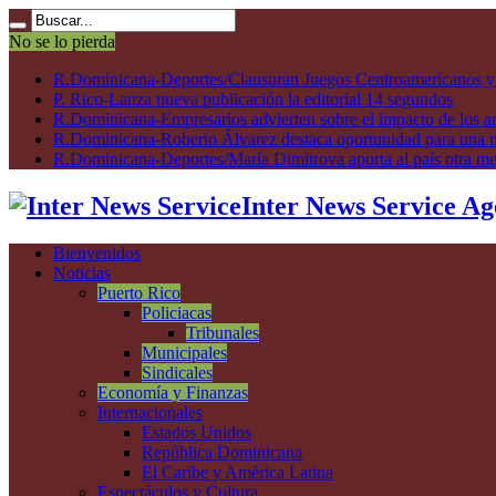
No se lo pierda
R.Dominicana-Deportes/Clausuran Juegos Centroamericanos y de
P. Rico-Lanza nueva publicación la editorial 14 segundos
R.Dominicana-Empresarios advierten sobre el impacto de los ar
R.Dominicana-Roberto Álvarez destaca oportunidad para una n
R.Dominicana-Deportes/María Dimitrova aporta al país otra m
Inter News Service Ag
Bienvenidos
Noticias
Puerto Rico
Policiacas
Tribunales
Municipales
Sindicales
Economía y Finanzas
Internacionales
Estados Unidos
República Dominicana
El Caribe y América Latina
Espectáculos y Cultura