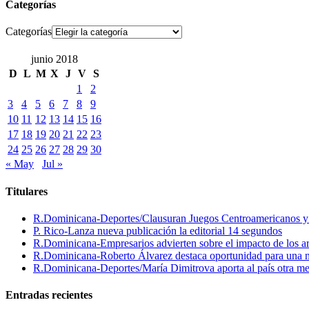
Categorías
Categorías
junio 2018
D
L
M
X
J
V
S
1
2
3
4
5
6
7
8
9
10
11
12
13
14
15
16
17
18
19
20
21
22
23
24
25
26
27
28
29
30
« May
Jul »
Titulares
R.Dominicana-Deportes/Clausuran Juegos Centroamericanos y de
P. Rico-Lanza nueva publicación la editorial 14 segundos
R.Dominicana-Empresarios advierten sobre el impacto de los ar
R.Dominicana-Roberto Álvarez destaca oportunidad para una n
R.Dominicana-Deportes/María Dimitrova aporta al país otra m
Entradas recientes