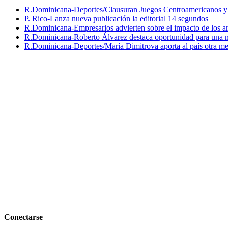
R.Dominicana-Deportes/Clausuran Juegos Centroamericanos y de
P. Rico-Lanza nueva publicación la editorial 14 segundos
R.Dominicana-Empresarios advierten sobre el impacto de los ar
R.Dominicana-Roberto Álvarez destaca oportunidad para una n
R.Dominicana-Deportes/María Dimitrova aporta al país otra m
Conectarse