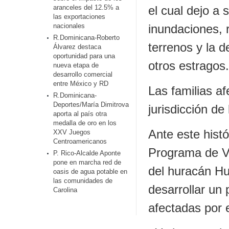
aranceles del 12.5% a
el cual dejo a 
las exportaciones
nacionales
inundaciones,
R.Dominicana-Roberto
terrenos y la 
Álvarez destaca
oportunidad para una
otros estragos.
nueva etapa de
desarrollo comercial
entre México y RD
Las familias af
R.Dominicana-
Deportes/María Dimitrova
jurisdicción de
aporta al país otra
medalla de oro en los
Ante este histó
XXV Juegos
Centroamericanos
Programa de V
P. Rico-Alcalde Aponte
pone en marcha red de
del huracán Hug
oasis de agua potable en
las comunidades de
desarrollar un
Carolina
afectadas por 