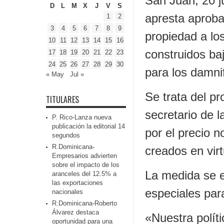
San Juan, 20 j
D
L
M
X
J
V
S
apresta aproba
1
2
3
4
5
6
7
8
9
propiedad a lo
10
11
12
13
14
15
16
construidos ba
17
18
19
20
21
22
23
24
25
26
27
28
29
30
para los damni
« May
Jul »
Se trata del p
TITULARES
secretario de l
P. Rico-Lanza nueva
publicación la editorial 14
por el precio n
segundos
R.Dominicana-
creados en vir
Empresarios advierten
sobre el impacto de los
La medida se e
aranceles del 12.5% a
las exportaciones
especiales par
nacionales
R.Dominicana-Roberto
Álvarez destaca
«Nuestra polít
oportunidad para una