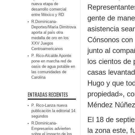
nueva etapa de
Representantes
desarrollo comercial
entre México y RD
gente de maner
R.Dominicana-
Deportes/María Dimitrova
asistencia sea
aporta al país otra
medalla de oro en los
Cónsonos con e
XXV Juegos
Centroamericanos
junto al compañ
P. Rico-Alcalde Aponte
los cientos de
pone en marcha red de
oasis de agua potable en
casas levantad
las comunidades de
Carolina
Hugo y que tod
propiedad», co
ENTRADAS RECIENTES
Méndez Núñez
P. Rico-Lanza nueva
publicación la editorial 14
segundos
El 18 de septi
R.Dominicana-
Empresarios advierten
la zona este, 
sobre el impacto de los