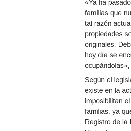
«Ya ha pasado 
familias que nu
tal razón actu
propiedades son
originales. De
hoy día se enc
ocupándolas»,
Según el legisl
existe en la ac
imposibilitan e
familias, ya qu
Registro de la