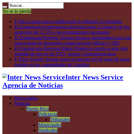
No se lo pierda
P. Rico-Lanza nueva publicación la editorial 14 segundos
R.Dominicana-Empresarios advierten sobre el impacto de los
aranceles del 12.5% a las exportaciones nacionales
R.Dominicana-Roberto Álvarez destaca oportunidad para una
nueva etapa de desarrollo comercial entre México y RD
R.Dominicana-Deportes/María Dimitrova aporta al país otra
medalla de oro en los XXV Juegos Centroamericanos
P. Rico-Alcalde Aponte pone en marcha red de oasis de agua
potable en las comunidades de Carolina
Inter News Service
Agencia de Noticias
Bienvenidos
Noticias
Puerto Rico
Policiacas
Tribunales
Municipales
Sindicales