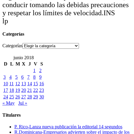
conducir tomando las debidas precauciones
y respetar los límites de velocidad.INS
lp
Categorías
Categorías
junio 2018
D
L
M
X
J
V
S
1
2
3
4
5
6
7
8
9
10
11
12
13
14
15
16
17
18
19
20
21
22
23
24
25
26
27
28
29
30
« May
Jul »
Titulares
P. Rico-Lanza nueva publicación la editorial 14 segundos
R.Dominicana-Empresarios advierten sobre el impacto de los