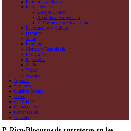
Economía y Finanzas
Internacionales
Estados Unidos
República Dominicana
El Caribe y América Latina
Espectáculos y Cultura
Deportes
Salud
Ecología
Ciencia y Tecnología
Fotografías
Especiales
Audio
Vídeo
Agenda
Agenda
Servicios
Quiénes Somos
Demo
COVID-19
Contáctenos
Cerrar sesión
Acceder
P. Rico-Bloqueos de carreteras en las