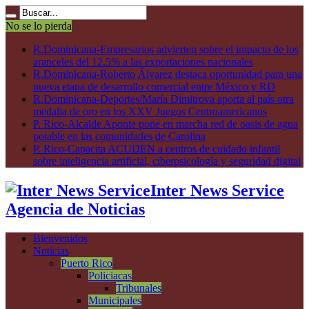
No se lo pierda
R.Dominicana-Empresarios advierten sobre el impacto de los
aranceles del 12.5% a las exportaciones nacionales
R.Dominicana-Roberto Álvarez destaca oportunidad para una
nueva etapa de desarrollo comercial entre México y RD
R.Dominicana-Deportes/María Dimitrova aporta al país otra
medalla de oro en los XXV Juegos Centroamericanos
P. Rico-Alcalde Aponte pone en marcha red de oasis de agua
potable en las comunidades de Carolina
P. Rico-Capacita ACUDEN a centros de cuidado infantil
sobre inteligencia artificial, ciberpsicología y seguridad digital
Inter News Service
Agencia de Noticias
Bienvenidos
Noticias
Puerto Rico
Policiacas
Tribunales
Municipales