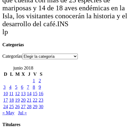
mariposas y 14 de 18 aves endémicas en la
Isla, los visitantes conocerán la historia y el
desarrollo del café.INS
lp
Categorías
Categorías
junio 2018
D
L
M
X
J
V
S
1
2
3
4
5
6
7
8
9
10
11
12
13
14
15
16
17
18
19
20
21
22
23
24
25
26
27
28
29
30
« May
Jul »
Titulares