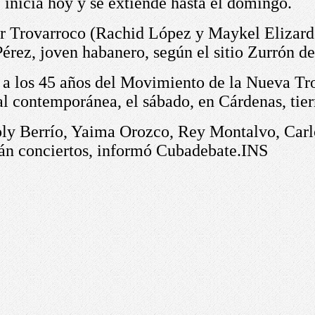
e
inicia
hoy y
se ext
iende
hasta el
domingo.
or Trovarroco (Rachid López y Maykel Elizard
Pérez, joven habanero, según el sitio Zurrón de
o a los 45 años del Movimiento de la Nueva T
 contemporánea, el sábado, en Cárdenas, tierr
oly Berrío, Yaima Orozco, Rey Montalvo, Carlo
án conciertos,
informó Cubadebate
.
INS