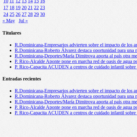
10
11
12
13
14
15
16
17
18
19
20
21
22
23
24
25
26
27
28
29
30
« May
Jul »
Titulares
R.Dominicana-Empresarios advierten sobre el impacto de los ar
R.Dominicana-Roberto Álvarez destaca oportunidad para una n
R.Dominicana-Deportes/María Dimitrova aporta al país otra m
P. Rico-Alcalde Aponte pone en marcha red de oasis de agua p
P. Rico-Capacita ACUDEN a centros de cuidado infantil sobre inte
Entradas recientes
R.Dominicana-Empresarios advierten sobre el impacto de los ar
R.Dominicana-Roberto Álvarez destaca oportunidad para una n
R.Dominicana-Deportes/María Dimitrova aporta al país otra m
P. Rico-Alcalde Aponte pone en marcha red de oasis de agua p
P. Rico-Capacita ACUDEN a centros de cuidado infantil sobre inte