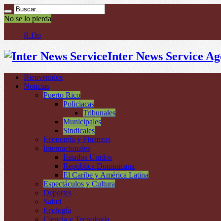
No se lo pierda
R.Dominicana-Roberto Álva
Inter News Service Ag
Bienvenidos
Noticias
Puerto Rico
Policiacas
Tribunales
Municipales
Sindicales
Economía y Finanzas
Internacionales
Estados Unidos
República Dominicana
El Caribe y América Latina
Espectáculos y Cultura
Deportes
Salud
Ecología
Ciencia y Tecnología