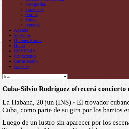
Fotografías
Especiales
Audio
Vídeo
Agenda
Agenda
Servicios
Quiénes Somos
Demo
COVID-19
Contáctenos
Cerrar sesión
Acceder
Cuba-Silvio Rodríguez ofrecerá concierto
La Habana, 20 jun (INS).-
El trovador cubano
Cuba, como parte de su gira por los barrios 
Luego de un lustro sin aparecer por los escen