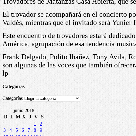
Trovadores de Matanzas Casa Abierta, que
s
El trovador se acompañará en el concierto p
Valdés, mientras que el invitado será Yunier 
Este encuentro de trovadores estará dedicad
América, agrupación de esa tendencia musical
Frank Delgado, Polito Ibañez, Tony Avila, R
son algunas de las voces que también ofrecer
lp
Categorías
Categorías
junio 2018
D
L
M
X
J
V
S
1
2
3
4
5
6
7
8
9