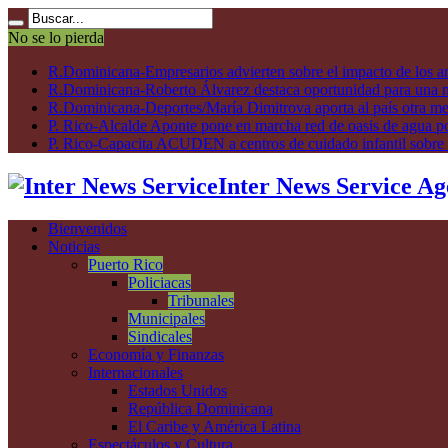
No se lo pierda
R.Dominicana-Empresarios advierten sobre el impacto de los ar
R.Dominicana-Roberto Álvarez destaca oportunidad para una n
R.Dominicana-Deportes/María Dimitrova aporta al país otra m
P. Rico-Alcalde Aponte pone en marcha red de oasis de agua p
P. Rico-Capacita ACUDEN a centros de cuidado infantil sobre inte
Inter News Service Ag
Bienvenidos
Noticias
Puerto Rico
Policiacas
Tribunales
Municipales
Sindicales
Economía y Finanzas
Internacionales
Estados Unidos
República Dominicana
El Caribe y América Latina
Espectáculos y Cultura