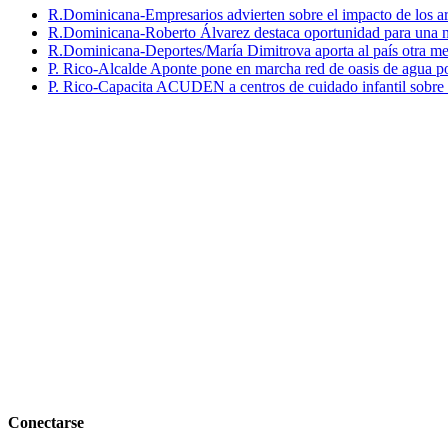
R.Dominicana-Empresarios advierten sobre el impacto de los ar
R.Dominicana-Roberto Álvarez destaca oportunidad para una n
R.Dominicana-Deportes/María Dimitrova aporta al país otra m
P. Rico-Alcalde Aponte pone en marcha red de oasis de agua p
P. Rico-Capacita ACUDEN a centros de cuidado infantil sobre inte
Conectarse