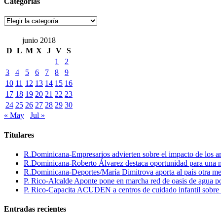
Categorías
Categorías
junio 2018
D
L
M
X
J
V
S
1
2
3
4
5
6
7
8
9
10
11
12
13
14
15
16
17
18
19
20
21
22
23
24
25
26
27
28
29
30
« May
Jul »
Titulares
R.Dominicana-Empresarios advierten sobre el impacto de los ar
R.Dominicana-Roberto Álvarez destaca oportunidad para una n
R.Dominicana-Deportes/María Dimitrova aporta al país otra m
P. Rico-Alcalde Aponte pone en marcha red de oasis de agua p
P. Rico-Capacita ACUDEN a centros de cuidado infantil sobre inte
Entradas recientes