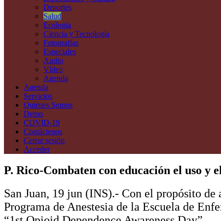
Deportes
Salud
Ecología
Ciencia y Tecnología
Fotografías
Especiales
Audio
Vídeo
Agenda
Agenda
Servicios
Quiénes Somos
Demo
COVID-19
Contáctenos
Cerrar sesión
Acceder
P. Rico-Combaten con educación el uso y el
San Juan, 19 jun (INS).- Con el propósito de 
Programa de Anestesia de la Escuela de Enfe
“1st Opioid Dependence Awareness Day”.