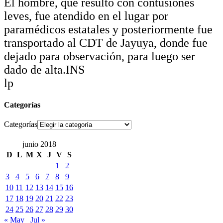
El hombre, que resultó con contusiones
leves, fue atendido en el lugar por
paramédicos estatales y posteriormente fue
transportado al CDT de Jayuya, donde fue
dejado para observación, para luego ser
dado de alta.INS
lp
Categorías
Categorías
junio 2018
D
L
M
X
J
V
S
1
2
3
4
5
6
7
8
9
10
11
12
13
14
15
16
17
18
19
20
21
22
23
24
25
26
27
28
29
30
« May
Jul »