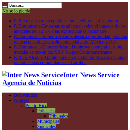
No se lo pierda
P. Rico-Lanza nueva publicación la editorial 14 segundos
R.Dominicana-Empresarios advierten sobre el impacto de los
aranceles del 12.5% a las exportaciones nacionales
R.Dominicana-Roberto Álvarez destaca oportunidad para una
nueva etapa de desarrollo comercial entre México y RD
R.Dominicana-Deportes/María Dimitrova aporta al país otra
medalla de oro en los XXV Juegos Centroamericanos
P. Rico-Alcalde Aponte pone en marcha red de oasis de agua
potable en las comunidades de Carolina
Inter News Service
Agencia de Noticias
Bienvenidos
Noticias
Puerto Rico
Policiacas
Tribunales
Municipales
Sindicales