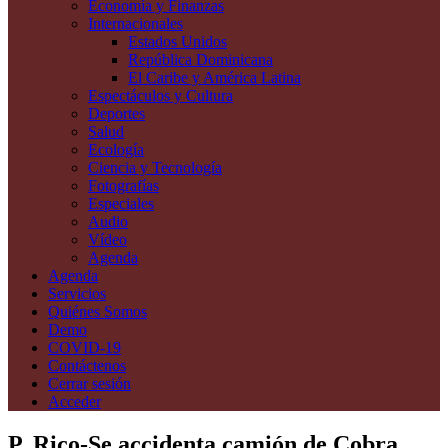
Economía y Finanzas
Internacionales
Estados Unidos
República Dominicana
El Caribe y América Latina
Espectáculos y Cultura
Deportes
Salud
Ecología
Ciencia y Tecnología
Fotografías
Especiales
Audio
Vídeo
Agenda
Agenda
Servicios
Quiénes Somos
Demo
COVID-19
Contáctenos
Cerrar sesión
Acceder
P. Rico-Se accidenta camión de Cobra