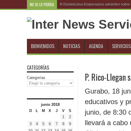
NO SE LO PIERDA
R.Dominicana-Empresarios advierten sobre e
BIENVENIDOS
NOTICIAS
AGENDA
SERVICIOS
CATEGORÍAS
P. Rico-Llegan 
Categorías
Gurabo, 18 jun
educativos y p
junio 2018
junio, de 8:30
D
L
M
X
J
V
S
1
2
llevará a cabo
3
4
5
6
7
8
9
10
11
12
13
14
15
16