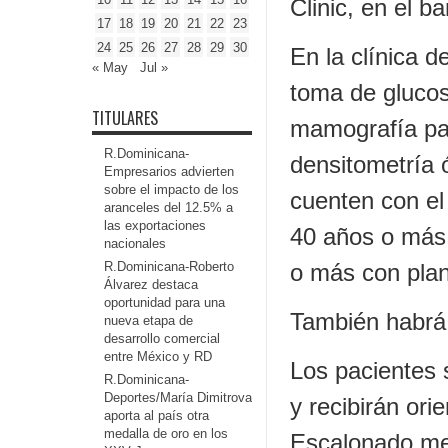
Clinic, en el b
17
18
19
20
21
22
23
24
25
26
27
28
29
30
En la clínica d
« May
Jul »
toma de glucos
TITULARES
mamografía pa
R.Dominicana-
densitometría
Empresarios advierten
sobre el impacto de los
cuenten con el
aranceles del 12.5% a
las exportaciones
40 años o más 
nacionales
R.Dominicana-Roberto
o más con pla
Álvarez destaca
oportunidad para una
También habrá 
nueva etapa de
desarrollo comercial
entre México y RD
Los pacientes s
R.Dominicana-
Deportes/María Dimitrova
y recibirán or
aporta al país otra
medalla de oro en los
Escalonado med