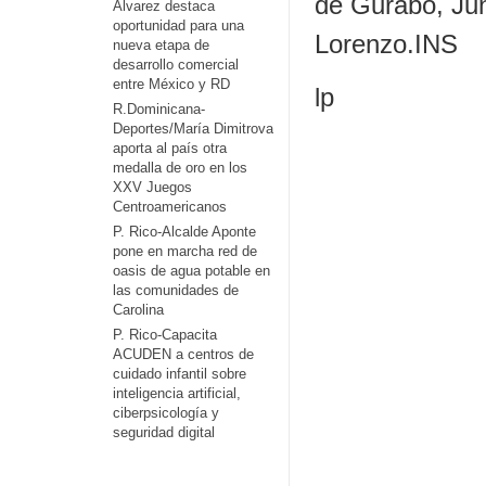
de Gurabo, Jun
Álvarez destaca
oportunidad para una
Lorenzo.INS
nueva etapa de
desarrollo comercial
entre México y RD
lp
R.Dominicana-
Deportes/María Dimitrova
aporta al país otra
medalla de oro en los
XXV Juegos
Centroamericanos
P. Rico-Alcalde Aponte
pone en marcha red de
oasis de agua potable en
las comunidades de
Carolina
P. Rico-Capacita
ACUDEN a centros de
cuidado infantil sobre
inteligencia artificial,
ciberpsicología y
seguridad digital