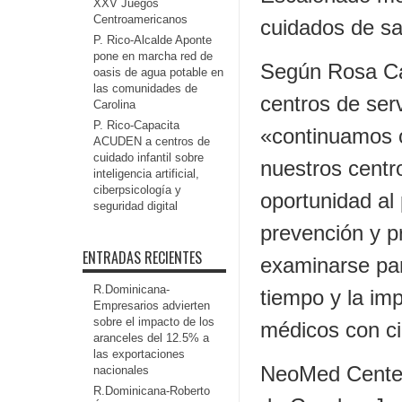
XXV Juegos
Centroamericanos
cuidados de sa
P. Rico-Alcalde Aponte
pone en marcha red de
Según Rosa Cas
oasis de agua potable en
las comunidades de
centros de ser
Carolina
P. Rico-Capacita
«continuamos o
ACUDEN a centros de
cuidado infantil sobre
nuestros centro
inteligencia artificial,
ciberpsicología y
oportunidad al 
seguridad digital
prevención y p
ENTRADAS RECIENTES
examinarse par
R.Dominicana-
tiempo y la im
Empresarios advierten
sobre el impacto de los
médicos con cie
aranceles del 12.5% a
las exportaciones
NeoMed Center 
nacionales
R.Dominicana-Roberto