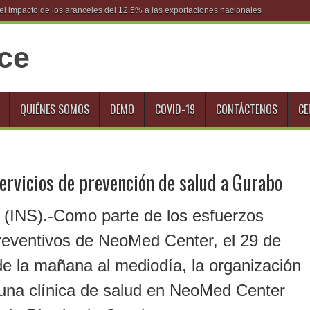
l impacto de los aranceles del 12.5% a las exportaciones nacionales
QUIÉNES SOMOS
DEMO
COVID-19
CONTÁCTENOS
CE
servicios de prevención de salud a Gurabo
 (INS).-Como parte de los esfuerzos
reventivos de NeoMed Center, el 29 de
 de la mañana al mediodía, la organización
 una clínica de salud en NeoMed Center