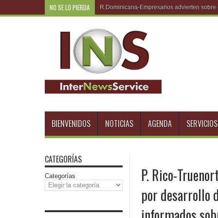
NO SE LO PIERDA
R.Dominicana-Empresarios advierten sobre e
BIENVENIDOS
NOTICIAS
AGENDA
SERVICIOS
CATEGORÍAS
P. Rico-Truenor
Categorías
por desarrollo 
informados sobr