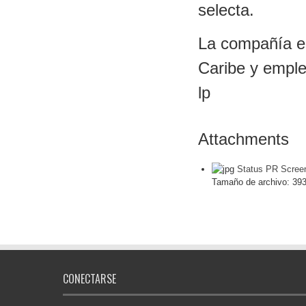
selecta.
La compañía es 
Caribe y empl
lp
Attachments
Status PR Scree
Tamaño de archivo:
393
CONECTARSE