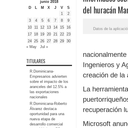
junio 2018
del huracán Ma
D
L
M
X
J
V
S
1
2
3
4
5
6
7
8
9
10
11
12
13
14
15
16
Datos de la aplicaci
17
18
19
20
21
22
23
24
25
26
27
28
29
30
« May
Jul »
nacionalmente 
TITULARES
Ingenieros y A
R.Dominicana-
creación de la
Empresarios advierten
sobre el impacto de los
aranceles del 12.5% a
La herramienta
las exportaciones
nacionales
puertorriqueño
R.Dominicana-Roberto
recuperación l
Álvarez destaca
oportunidad para una
nueva etapa de
Microsoft anun
desarrollo comercial