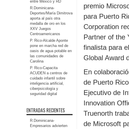
entre México y RD
premio Microso
R.Dominicana-
Deportes/María Dimitrova
para Puerto Ri
aporta al país otra
medalla de oro en los
Corporation re
XXV Juegos
Centroamericanos
Partner of the
P. Rico-Alcalde Aponte
pone en marcha red de
finalista para 
oasis de agua potable en
las comunidades de
Global Award d
Carolina
P. Rico-Capacita
En colaboració
ACUDEN a centros de
cuidado infantil sobre
de Puerto Rico,
inteligencia artificial,
ciberpsicología y
Ejecutivo de I
seguridad digital
Innovation Offi
ENTRADAS RECIENTES
Truenorth traba
R.Dominicana-
de Microsoft pa
Empresarios advierten