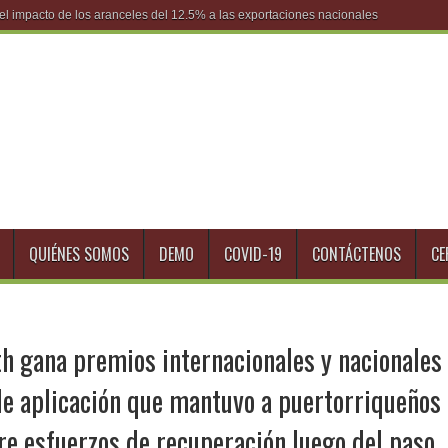
l impacto de los aranceles del 12.5% a las exportaciones nacionales
QUIÉNES SOMOS
DEMO
COVID-19
CONTÁCTENOS
CE
th gana premios internacionales y nacionales
de aplicación que mantuvo a puertorriqueños
e esfuerzos de recuperación luego del paso