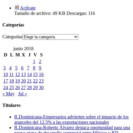
Actívate
Tamaño de archivo:
49 KB
Descargas:
116
Categorías
Categorías
junio 2018
D
L
M
X
J
V
S
1
2
3
4
5
6
7
8
9
10
11
12
13
14
15
16
17
18
19
20
21
22
23
24
25
26
27
28
29
30
« May
Jul »
Titulares
R.Dominicana-Empresarios advierten sobre el impacto de los
aranceles del 12.5% a las exportaciones nacionales
R.Dominicana-Roberto Álvarez destaca oportunidad para una
nueva etapa de desarrollo comercial entre México y RD