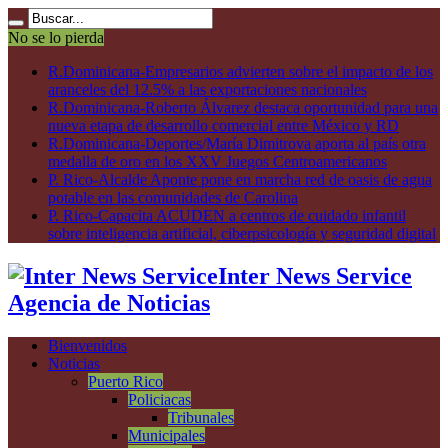
No se lo pierda
R.Dominicana-Empresarios advierten sobre el impacto de los
aranceles del 12.5% a las exportaciones nacionales
R.Dominicana-Roberto Álvarez destaca oportunidad para una
nueva etapa de desarrollo comercial entre México y RD
R.Dominicana-Deportes/María Dimitrova aporta al país otra
medalla de oro en los XXV Juegos Centroamericanos
P. Rico-Alcalde Aponte pone en marcha red de oasis de agua
potable en las comunidades de Carolina
P. Rico-Capacita ACUDEN a centros de cuidado infantil
sobre inteligencia artificial, ciberpsicología y seguridad digital
Inter News Service
Agencia de Noticias
Bienvenidos
Noticias
Puerto Rico
Policiacas
Tribunales
Municipales