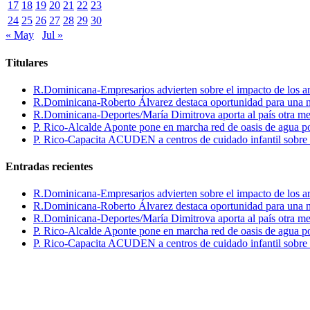
17
18
19
20
21
22
23
24
25
26
27
28
29
30
« May
Jul »
Titulares
R.Dominicana-Empresarios advierten sobre el impacto de los ar
R.Dominicana-Roberto Álvarez destaca oportunidad para una n
R.Dominicana-Deportes/María Dimitrova aporta al país otra m
P. Rico-Alcalde Aponte pone en marcha red de oasis de agua p
P. Rico-Capacita ACUDEN a centros de cuidado infantil sobre inte
Entradas recientes
R.Dominicana-Empresarios advierten sobre el impacto de los ar
R.Dominicana-Roberto Álvarez destaca oportunidad para una n
R.Dominicana-Deportes/María Dimitrova aporta al país otra m
P. Rico-Alcalde Aponte pone en marcha red de oasis de agua p
P. Rico-Capacita ACUDEN a centros de cuidado infantil sobre inte