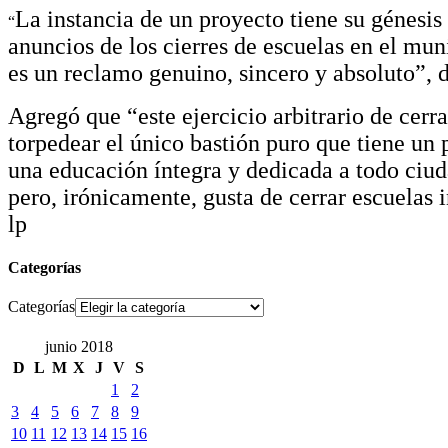
La instancia de un proyecto tiene su génesis
“
anuncios de los cierres de escuelas en el mu
es un reclamo genuino, sincero y absoluto”, d
Agregó que “este ejercicio arbitrario de cerr
torpedear el único bastión puro que tiene un 
una educación íntegra y dedicada a todo ciu
pero, irónicamente, gusta de cerrar escuela
lp
Categorías
Categorías
junio 2018
D
L
M
X
J
V
S
1
2
3
4
5
6
7
8
9
10
11
12
13
14
15
16