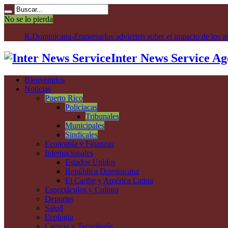
No se lo pierda
R.Do
Inter News Service Ag
Bienvenidos
Noticias
Puerto Rico
Policiacas
Tribunales
Municipales
Sindicales
Economía y Finanzas
Internacionales
Estados Unidos
República Dominicana
El Caribe y América Latina
Espectáculos y Cultura
Deportes
Salud
Ecología
Ciencia y Tecnología