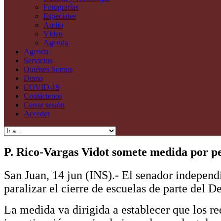
Fotografías
Especiales
Audio
Vídeo
Agenda
Agenda
Servicios
Quiénes Somos
Demo
COVID-19
Contáctenos
Cerrar sesión
Acceder
P. Rico-Vargas Vidot somete medida por pet
San Juan, 14 jun (INS).- El senador independi
paralizar el cierre de escuelas de parte del
La medida va dirigida a establecer que los re