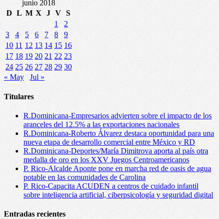
junio 2018
D
L
M
X
J
V
S
1
2
3
4
5
6
7
8
9
10
11
12
13
14
15
16
17
18
19
20
21
22
23
24
25
26
27
28
29
30
« May
Jul »
Titulares
R.Dominicana-Empresarios advierten sobre el impacto de los
aranceles del 12.5% a las exportaciones nacionales
R.Dominicana-Roberto Álvarez destaca oportunidad para una
nueva etapa de desarrollo comercial entre México y RD
R.Dominicana-Deportes/María Dimitrova aporta al país otra
medalla de oro en los XXV Juegos Centroamericanos
P. Rico-Alcalde Aponte pone en marcha red de oasis de agua
potable en las comunidades de Carolina
P. Rico-Capacita ACUDEN a centros de cuidado infantil
sobre inteligencia artificial, ciberpsicología y seguridad digital
Entradas recientes