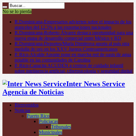
No se lo pierda
R.Dominicana-Empresarios advierten sobre el impacto de los
aranceles del 12.5% a las exportaciones nacionales
R.Dominicana-Roberto Álvarez destaca oportunidad para una
nueva etapa de desarrollo comercial entre México y RD
R.Dominicana-Deportes/María Dimitrova aporta al país otra
medalla de oro en los XXV Juegos Centroamericanos
P. Rico-Alcalde Aponte pone en marcha red de oasis de agua
potable en las comunidades de Carolina
P. Rico-Capacita ACUDEN a centros de cuidado infantil
sobre inteligencia artificial, ciberpsicología y seguridad digital
Inter News Service
Agencia de Noticias
Bienvenidos
Noticias
Puerto Rico
Policiacas
Tribunales
Municipales