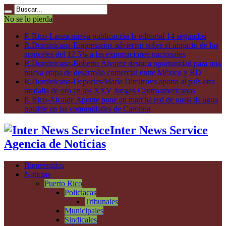
No se lo pierda
P. Rico-Lanza nueva publicación la editorial 14 segundos
R.Dominicana-Empresarios advierten sobre el impacto de los
aranceles del 12.5% a las exportaciones nacionales
R.Dominicana-Roberto Álvarez destaca oportunidad para una
nueva etapa de desarrollo comercial entre México y RD
R.Dominicana-Deportes/María Dimitrova aporta al país otra
medalla de oro en los XXV Juegos Centroamericanos
P. Rico-Alcalde Aponte pone en marcha red de oasis de agua
potable en las comunidades de Carolina
Inter News Service
Agencia de Noticias
Bienvenidos
Noticias
Puerto Rico
Policiacas
Tribunales
Municipales
Sindicales