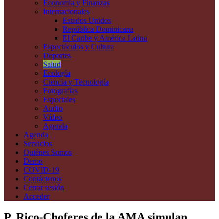
Economía y Finanzas
Internacionales
Estados Unidos
República Dominicana
El Caribe y América Latina
Espectáculos y Cultura
Deportes
Salud
Ecología
Ciencia y Tecnología
Fotografías
Especiales
Audio
Vídeo
Agenda
Agenda
Servicios
Quiénes Somos
Demo
COVID-19
Contáctenos
Cerrar sesión
Acceder
P. Rico-Choferes de la AMA simulan