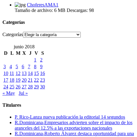
ChoferesAMA1
Tamaño de archivo:
6 MB
Descargas:
98
Categorías
Categorías
junio 2018
D
L
M
X
J
V
S
1
2
3
4
5
6
7
8
9
10
11
12
13
14
15
16
17
18
19
20
21
22
23
24
25
26
27
28
29
30
« May
Jul »
Titulares
P. Rico-Lanza nueva publicación la editorial 14 segundos
R.Dominicana-Empresarios advierten sobre el impacto de los
aranceles del 12.5% a las exportaciones nacionales
R.Dominicana-Roberto Álvarez destaca oportunidad para una