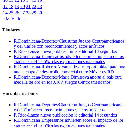
10
11
12
13
14
15
16
17
18
19
20
21
22
23
24
25
26
27
28
29
30
« May
Jul »
Titulares
R.Dominicana-Deportes/Clausuran Juegos Centroamericanos
y del Caribe con reconocimientos y actos artísticos
P. Rico-Lanza nueva publicación la editorial 14 segundos
R.Dominicana-Empresarios advierten sobre el impacto de los
aranceles del 12.5% a las exportaciones nacionales
R.Dominicana-Roberto Álvarez destaca oportunidad para una
nueva etapa de desarrollo comercial entre México y RD
R.Dominicana-Deportes/María Dimitrova aporta al país otra
medalla de oro en los XXV Juegos Centroamericanos
Entradas recientes
R.Dominicana-Deportes/Clausuran Juegos Centroamericanos
y del Caribe con reconocimientos y actos artísticos
P. Rico-Lanza nueva publicación la editorial 14 segundos
R.Dominicana-Empresarios advierten sobre el impacto de los
aranceles del 12.5% a las exportaciones nacionales