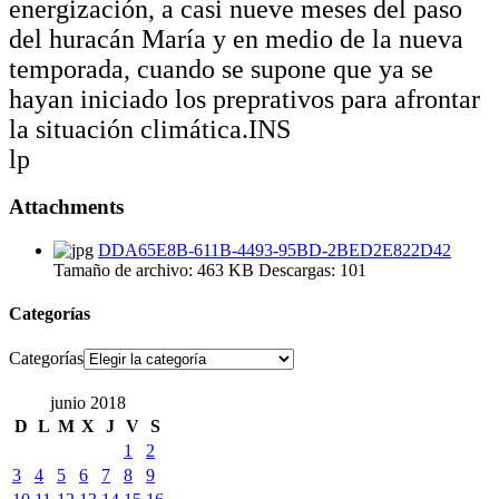
energización, a casi nueve meses del paso
del huracán María y en medio de la nueva
temporada, cuando se supone que ya se
hayan iniciado los preprativos para afrontar
la situación climática.INS
lp
Attachments
DDA65E8B-611B-4493-95BD-2BED2E822D42
Tamaño de archivo:
463 KB
Descargas:
101
Categorías
Categorías
junio 2018
D
L
M
X
J
V
S
1
2
3
4
5
6
7
8
9