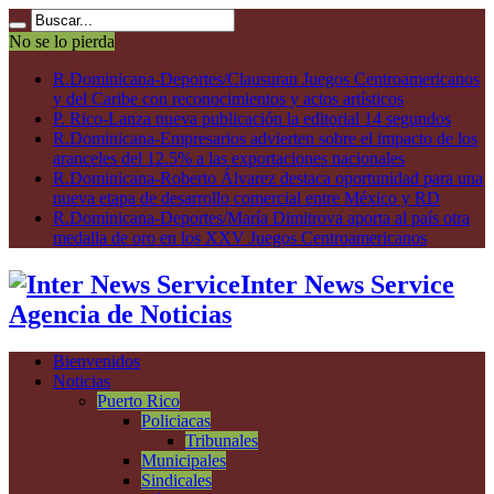
No se lo pierda
R.Dominicana-Deportes/Clausuran Juegos Centroamericanos
y del Caribe con reconocimientos y actos artísticos
P. Rico-Lanza nueva publicación la editorial 14 segundos
R.Dominicana-Empresarios advierten sobre el impacto de los
aranceles del 12.5% a las exportaciones nacionales
R.Dominicana-Roberto Álvarez destaca oportunidad para una
nueva etapa de desarrollo comercial entre México y RD
R.Dominicana-Deportes/María Dimitrova aporta al país otra
medalla de oro en los XXV Juegos Centroamericanos
Inter News Service
Agencia de Noticias
Bienvenidos
Noticias
Puerto Rico
Policiacas
Tribunales
Municipales
Sindicales