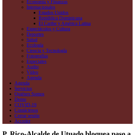
Economía y Finanzas
Internacionales
Estados Unidos
República Dominicana
El Caribe y América Latina
Espectáculos y Cultura
Deportes
Salud
Ecología
Ciencia y Tecnología
Fotografías
Especiales
Audio
Vídeo
Agenda
Agenda
Servicios
Quiénes Somos
Demo
COVID-19
Contáctenos
Cerrar sesión
Acceder
P. Rico-Alcalde de Utuado bloquea paso a