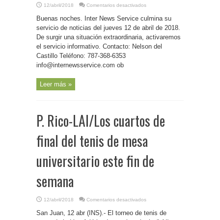
en
12/abril/2018
Comentarios desactivados
P.
Rico-
Buenas noches. Inter News Service culmina su
Inter
News
servicio de noticias del jueves 12 de abril de 2018.
Service-
De surgir una situación extraordinaria, activaremos
Cierre
el servicio informativo. Contacto: Nelson del
Castillo Teléfono: 787-368-6353
info@internewsservice.com ob
Leer más »
P. Rico-LAI/Los cuartos de
final del tenis de mesa
universitario este fin de
semana
en
12/abril/2018
Comentarios desactivados
P.
Rico-
San Juan, 12 abr (INS).- El torneo de tenis de
LAI/Los