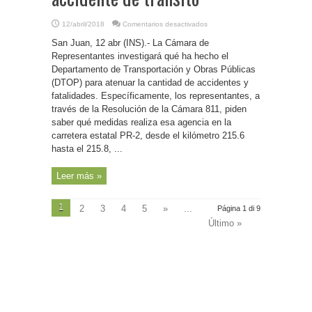
en
12/abril/2018
Comentarios desactivados
P.
Rico-
San Juan, 12 abr (INS).- La Cámara de
Cámara
investigará
Representantes investigará qué ha hecho el
qué
Departamento de Transportación y Obras Públicas
ha
hecho
(DTOP) para atenuar la cantidad de accidentes y
el
DTOP
fatalidades. Específicamente, los representantes, a
para
través de la Resolución de la Cámara 811, piden
reducir
muertes
saber qué medidas realiza esa agencia en la
por
accidente
carretera estatal PR-2, desde el kilómetro 215.6
de
tránsito
hasta el 215.8, ...
Leer más »
1
2
3
4
5
»
...
Página 1 di 9
Último »