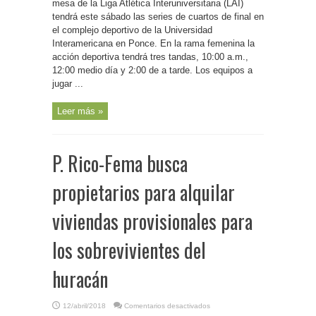
cuartos
mesa de la Liga Atlética Interuniversitaria (LAI)
de
tendrá este sábado las series de cuartos de final en
final
del
el complejo deportivo de la Universidad
tenis
de
Interamericana en Ponce. En la rama femenina la
mesa
acción deportiva tendrá tres tandas, 10:00 a.m.,
universitario
este
12:00 medio día y 2:00 de a tarde. Los equipos a
fin
de
jugar ...
semana
Leer más »
P. Rico-Fema busca
propietarios para alquilar
viviendas provisionales para
los sobrevivientes del
huracán
en
12/abril/2018
Comentarios desactivados
P.