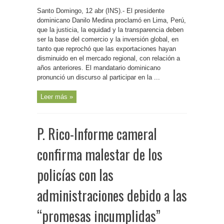
R.
Dominicana-
Santo Domingo, 12 abr (INS).- El presidente
Medina
llama
dominicano Danilo Medina proclamó en Lima, Perú,
a
las
que la justicia, la equidad y la transparencia deben
naciones
ser la base del comercio y la inversión global, en
latinoamericanas
a
tanto que reprochó que las exportaciones hayan
luchar
unidos
disminuido en el mercado regional, con relación a
por
los
años anteriores. El mandatario dominicano
mercados
pronunció un discurso al participar en la ...
más
competitivos
Leer más »
P. Rico-Informe cameral
confirma malestar de los
policías con las
administraciones debido a las
“promesas incumplidas”