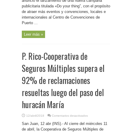
anunció el lanzamiento de una nueva campaña
Convenciones
publicitaria titulada «Do your thing”, con el propósito
de atraer más eventos y convenciones, locales e
internacionales al Centro de Convenciones de
Puerto ...
Leer más »
P. Rico-Cooperativa de
Seguros Múltiples supera el
92% de reclamaciones
resueltas luego del paso del
huracán María
en
12/abril/2018
Comentarios desactivados
P.
Rico-
San Juan, 12 abr (INS).- Al cierre del miércoles 11
Cooperativa
de
de abril, la Cooperativa de Seguros Múltiples de
Seguros