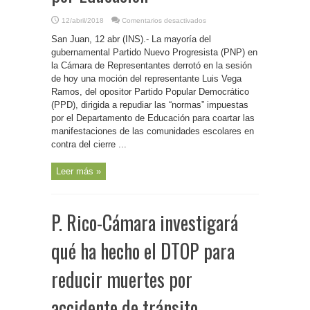
en
12/abril/2018
Comentarios desactivados
P.
Rico-
San Juan, 12 abr (INS).- La mayoría del
Derrota
el
gubernamental Partido Nuevo Progresista (PNP) en
PNP
la Cámara de Representantes derrotó en la sesión
en
la
de hoy una moción del representante Luis Vega
Cámara
moción
Ramos, del opositor Partido Popular Democrático
de
(PPD), dirigida a repudiar las “normas” impuestas
censura
a
por el Departamento de Educación para coartar las
normas
contra
manifestaciones de las comunidades escolares en
protestas
por
contra del cierre ...
cierre
de
escuelas
Leer más »
impuesta
por
Educación
P. Rico-Cámara investigará
qué ha hecho el DTOP para
reducir muertes por
accidente de tránsito