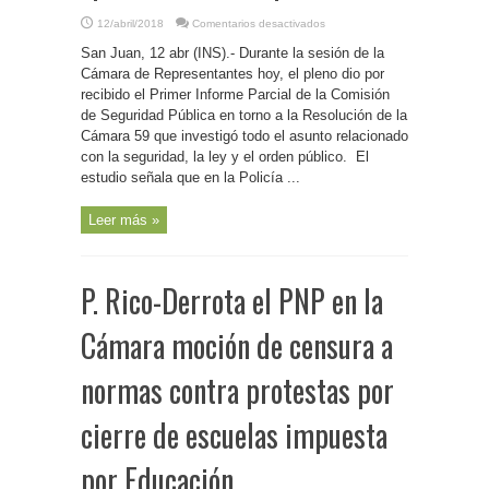
en
12/abril/2018
Comentarios desactivados
P.
Rico-
San Juan, 12 abr (INS).- Durante la sesión de la
Informe
cameral
Cámara de Representantes hoy, el pleno dio por
confirma
recibido el Primer Informe Parcial de la Comisión
malestar
de
de Seguridad Pública en torno a la Resolución de la
los
policías
Cámara 59 que investigó todo el asunto relacionado
con
con la seguridad, la ley y el orden público. El
las
administraciones
estudio señala que en la Policía ...
debido
a
las
“promesas
Leer más »
incumplidas”
P. Rico-Derrota el PNP en la
Cámara moción de censura a
normas contra protestas por
cierre de escuelas impuesta
por Educación