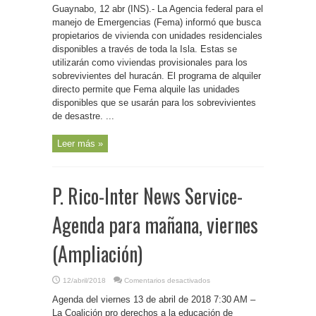
Rico-
Guaynabo, 12 abr (INS).- La Agencia federal para el
Fema
busca
manejo de Emergencias (Fema) informó que busca
propietarios
propietarios de vivienda con unidades residenciales
para
alquilar
disponibles a través de toda la Isla. Estas se
viviendas
provisionales
utilizarán como viviendas provisionales para los
para
sobrevivientes del huracán. El programa de alquiler
los
sobrevivientes
directo permite que Fema alquile las unidades
del
huracán
disponibles que se usarán para los sobrevivientes
de desastre. ...
Leer más »
P. Rico-Inter News Service-
Agenda para mañana, viernes
(Ampliación)
en
12/abril/2018
Comentarios desactivados
P.
Rico-
Agenda del viernes 13 de abril de 2018 7:30 AM –
Inter
News
La Coalición pro derechos a la educación de