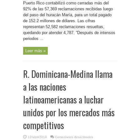
Puerto Rico contabilizó como cerradas más del
Múltiples
supera
92% de las 57,369 reclamaciones recibidas luego
el
92%
del paso del huracán María, para un total pagado
de
de 152.2 millones de dólares. Las cifras
reclamaciones
resueltas
representan 52,582 reclamaciones resueltas,
luego
del
quedando por atender 4,787. “Después de intensos
paso
del
periodos ...
huracán
María
Leer más »
R. Dominicana-Medina llama
a las naciones
latinoamericanas a luchar
unidos por los mercados más
competitivos
en
12/abril/2018
Comentarios desactivados