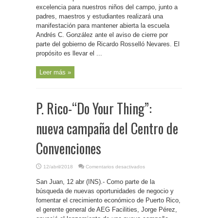
Service-
excelencia para nuestros niños del campo, junto a
Agenda
para
padres, maestros y estudiantes realizará una
mañana,
viernes
manifestación para mantener abierta la escuela
(Ampliación)
Andrés C. González ante el aviso de cierre por
parte del gobierno de Ricardo Rosselló Nevares. El
propósito es llevar el ...
Leer más »
P. Rico-“Do Your Thing”:
nueva campaña del Centro de
Convenciones
en
12/abril/2018
Comentarios desactivados
P.
Rico-“Do
San Juan, 12 abr (INS).- Como parte de la
Your
Thing”:
búsqueda de nuevas oportunidades de negocio y
nueva
campaña
fomentar el crecimiento económico de Puerto Rico,
del
el gerente general de AEG Facilities, Jorge Pérez,
Centro
de