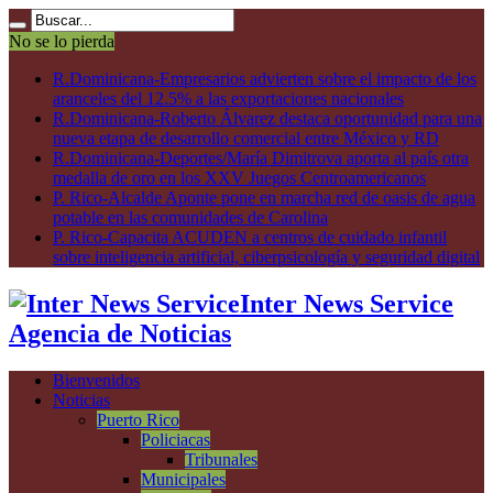
No se lo pierda
R.Dominicana-Empresarios advierten sobre el impacto de los
aranceles del 12.5% a las exportaciones nacionales
R.Dominicana-Roberto Álvarez destaca oportunidad para una
nueva etapa de desarrollo comercial entre México y RD
R.Dominicana-Deportes/María Dimitrova aporta al país otra
medalla de oro en los XXV Juegos Centroamericanos
P. Rico-Alcalde Aponte pone en marcha red de oasis de agua
potable en las comunidades de Carolina
P. Rico-Capacita ACUDEN a centros de cuidado infantil
sobre inteligencia artificial, ciberpsicología y seguridad digital
Inter News Service
Agencia de Noticias
Bienvenidos
Noticias
Puerto Rico
Policiacas
Tribunales
Municipales