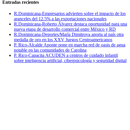
Entradas recientes
R.Dominicana-Empresarios advierten sobre el impacto de los
aranceles del 12.5% a las exportaciones nacionales
R.Dominicana-Roberto Álvarez destaca oportunidad para una
nueva etapa de desarrollo comercial entre México y RD
R.Dominicana-Deportes/María Dimitrova aporta al país otra
medalla de oro en los XXV Juegos Centroamericanos
P. Rico-Alcalde Aponte pone en marcha red de oasis de agua
potable en las comunidades de Carolina
P. Rico-Capacita ACUDEN a centros de cuidado infantil
sobre inteligencia artificial, ciberpsicología y seguridad digital