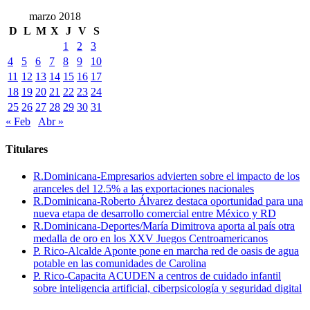
marzo 2018
D
L
M
X
J
V
S
1
2
3
4
5
6
7
8
9
10
11
12
13
14
15
16
17
18
19
20
21
22
23
24
25
26
27
28
29
30
31
« Feb
Abr »
Titulares
R.Dominicana-Empresarios advierten sobre el impacto de los
aranceles del 12.5% a las exportaciones nacionales
R.Dominicana-Roberto Álvarez destaca oportunidad para una
nueva etapa de desarrollo comercial entre México y RD
R.Dominicana-Deportes/María Dimitrova aporta al país otra
medalla de oro en los XXV Juegos Centroamericanos
P. Rico-Alcalde Aponte pone en marcha red de oasis de agua
potable en las comunidades de Carolina
P. Rico-Capacita ACUDEN a centros de cuidado infantil
sobre inteligencia artificial, ciberpsicología y seguridad digital