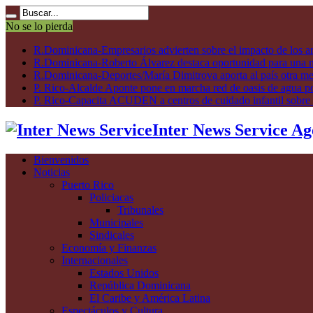
No se lo pierda
R.Dominicana-Empresarios advierten sobre el impacto de los ar
R.Dominicana-Roberto Álvarez destaca oportunidad para una n
R.Dominicana-Deportes/María Dimitrova aporta al país otra m
P. Rico-Alcalde Aponte pone en marcha red de oasis de agua p
P. Rico-Capacita ACUDEN a centros de cuidado infantil sobre inte
Inter News Service Ag
Bienvenidos
Noticias
Puerto Rico
Policiacas
Tribunales
Municipales
Sindicales
Economía y Finanzas
Internacionales
Estados Unidos
República Dominicana
El Caribe y América Latina
Espectáculos y Cultura