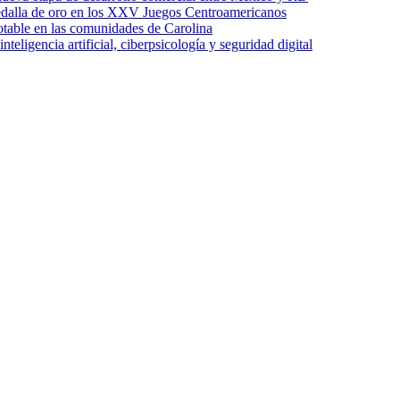
edalla de oro en los XXV Juegos Centroamericanos
otable en las comunidades de Carolina
ligencia artificial, ciberpsicología y seguridad digital