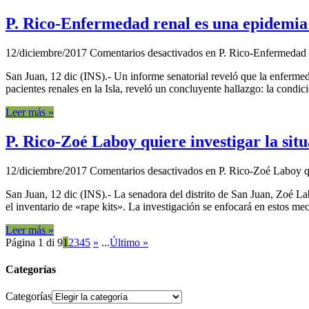
P. Rico-Enfermedad renal es una epidemia 
12/diciembre/2017
Comentarios desactivados
en P. Rico-Enfermedad r
San Juan, 12 dic (INS).- Un informe senatorial reveló que la enferme
pacientes renales en la Isla, reveló un concluyente hallazgo: la condici
Leer más »
P. Rico-Zoé Laboy quiere investigar la situ
12/diciembre/2017
Comentarios desactivados
en P. Rico-Zoé Laboy qui
San Juan, 12 dic (INS).- La senadora del distrito de San Juan, Zoé La
el inventario de «rape kits». La investigación se enfocará en estos m
Leer más »
Página 1 di 9
1
2
3
4
5
»
...
Último »
Categorías
Categorías