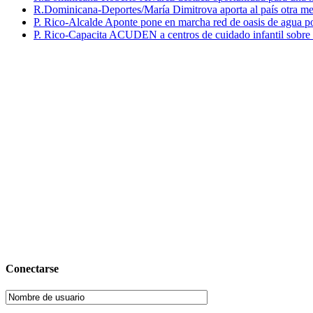
R.Dominicana-Deportes/María Dimitrova aporta al país otra m
P. Rico-Alcalde Aponte pone en marcha red de oasis de agua p
P. Rico-Capacita ACUDEN a centros de cuidado infantil sobre inte
Conectarse