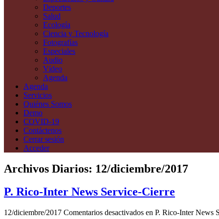
Deportes
Salud
Ecología
Ciencia y Tecnología
Fotografías
Especiales
Audio
Vídeo
Agenda
Agenda
Servicios
Quiénes Somos
Demo
COVID-19
Contáctenos
Cerrar sesión
Acceder
Archivos Diarios:
12/diciembre/2017
P. Rico-Inter News Service-Cierre
12/diciembre/2017
Comentarios desactivados
en P. Rico-Inter News S