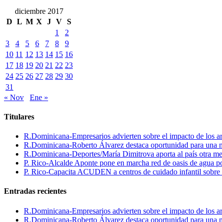
diciembre 2017
D
L
M
X
J
V
S
1
2
3
4
5
6
7
8
9
10
11
12
13
14
15
16
17
18
19
20
21
22
23
24
25
26
27
28
29
30
31
« Nov
Ene »
Titulares
R.Dominicana-Empresarios advierten sobre el impacto de los ar
R.Dominicana-Roberto Álvarez destaca oportunidad para una n
R.Dominicana-Deportes/María Dimitrova aporta al país otra m
P. Rico-Alcalde Aponte pone en marcha red de oasis de agua p
P. Rico-Capacita ACUDEN a centros de cuidado infantil sobre inte
Entradas recientes
R.Dominicana-Empresarios advierten sobre el impacto de los ar
R.Dominicana-Roberto Álvarez destaca oportunidad para una n