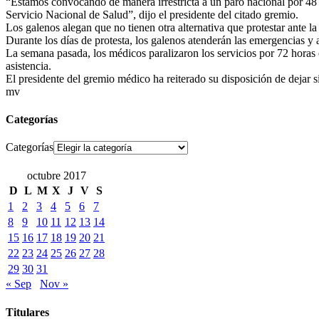
“Estamos convocando de manera irrestricta a un paro nacional por 48 h
Servicio Nacional de Salud”, dijo el presidente del citado gremio.
Los galenos alegan que no tienen otra alternativa que protestar ante 
Durante los días de protesta, los galenos atenderán las emergencias y 
La semana pasada, los médicos paralizaron los servicios por 72 horas 
asistencia.
El presidente del gremio médico ha reiterado su disposición de dejar s
mv
Categorías
Categorías
octubre 2017
D
L
M
X
J
V
S
1
2
3
4
5
6
7
8
9
10
11
12
13
14
15
16
17
18
19
20
21
22
23
24
25
26
27
28
29
30
31
« Sep
Nov »
Titulares