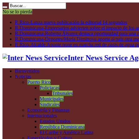
No se lo pierda
P. Rico-Lanza nueva publicación la editorial 14 segundos
R.Dominicana-Empresarios advierten sobre el impacto de los ar
R.Dominicana-Roberto Álvarez destaca oportunidad para una n
R.Dominicana-Deportes/María Dimitrova aporta al país otra m
P. Rico-Alcalde Aponte pone en marcha red de oasis de agua p
Inter News Service Ag
Bienvenidos
Noticias
Puerto Rico
Policiacas
Tribunales
Municipales
Sindicales
Economía y Finanzas
Internacionales
Estados Unidos
República Dominicana
El Caribe y América Latina
Espectáculos y Cultura