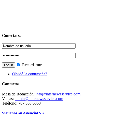
Conectarse
Recordarme
Olvidó la contraseña?
Contactos
Mesa de Redacción:
info@internewsservice.com
Ventas:
admin@internewsservice.com
Teléfono: 787.368.6353
Síguenos @ AgenciaINS