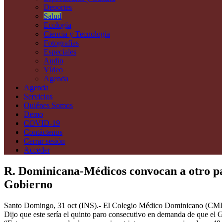
Deportes
Salud
Ecología
Ciencia y Tecnología
Fotografías
Especiales
Audio
Vídeo
Agenda
Agenda
Servicios
Quiénes Somos
Demo
COVID-19
Contáctenos
Cerrar sesión
Acceder
R. Dominicana-Médicos convocan a otro paro
Gobierno
Santo Domingo, 31 oct (INS).- El Colegio Médico Dominicano (CMD) co
Dijo que este sería el quinto paro consecutivo en demanda de que el G