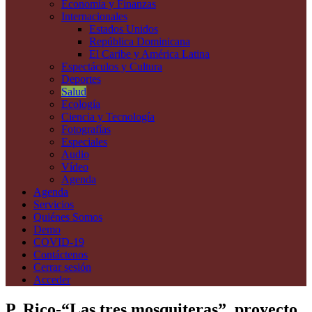
Economía y Finanzas
Internacionales
Estados Unidos
República Dominicana
El Caribe y América Latina
Espectáculos y Cultura
Deportes
Salud
Ecología
Ciencia y Tecnología
Fotografías
Especiales
Audio
Vídeo
Agenda
Agenda
Servicios
Quiénes Somos
Demo
COVID-19
Contáctenos
Cerrar sesión
Acceder
P. Rico-“Las tres mosquiteras”, proyecto