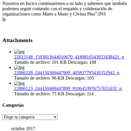
Nosotros en Incico continuaremos a su lado y sabemos que también
podemos seguir contando con el respaldo y colaboración de
organizaciones como Mano a Mano y Civitas Plus”.INS
lp
Attachments
22815148_1593813644010670_4189816543033438421_n
Tamaño de archivo:
101 KB
Descargas:
108
22886228_244150369447909_405837795430352942_n
Tamaño de archivo:
96 KB
Descargas:
105
22886123_244150469447899_9106453976757651032_n
Tamaño de archivo:
75 KB
Descargas:
114
Categorías
Categorías
octubre 2017