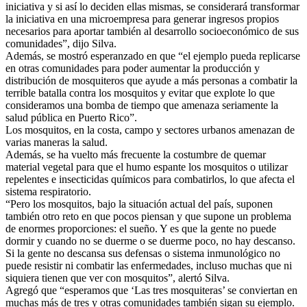
iniciativa y si así lo deciden ellas mismas, se considerará transformar
la iniciativa en una microempresa para generar ingresos propios
necesarios para aportar también al desarrollo socioeconómico de sus
comunidades”, dijo Silva.
Además, se mostró esperanzado en que “el ejemplo pueda replicarse
en otras comunidades para poder aumentar la producción y
distribución de mosquiteros que ayude a más personas a combatir la
terrible batalla contra los mosquitos y evitar que explote lo que
consideramos una bomba de tiempo que amenaza seriamente la
salud pública en Puerto Rico”.
Los mosquitos, en la costa, campo y sectores urbanos amenazan de
varias maneras la salud.
Además, se ha vuelto más frecuente la costumbre de quemar
material vegetal para que el humo espante los mosquitos o utilizar
repelentes e insecticidas químicos para combatirlos, lo que afecta el
sistema respiratorio.
“Pero los mosquitos, bajo la situación actual del país, suponen
también otro reto en que pocos piensan y que supone un problema
de enormes proporciones: el sueño. Y es que la gente no puede
dormir y cuando no se duerme o se duerme poco, no hay descanso.
Si la gente no descansa sus defensas o sistema inmunológico no
puede resistir ni combatir las enfermedades, incluso muchas que ni
siquiera tienen que ver con mosquitos”, alertó Silva.
Agregó que “esperamos que ‘Las tres mosquiteras’ se conviertan en
muchas más de tres y otras comunidades también sigan su ejemplo.