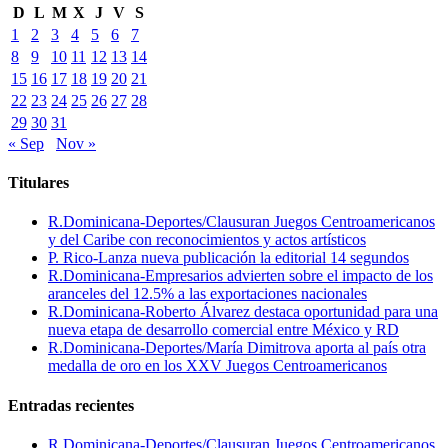
D
L
M
X
J
V
S
1
2
3
4
5
6
7
8
9
10
11
12
13
14
15
16
17
18
19
20
21
22
23
24
25
26
27
28
29
30
31
« Sep
Nov »
Titulares
R.Dominicana-Deportes/Clausuran Juegos Centroamericanos
y del Caribe con reconocimientos y actos artísticos
P. Rico-Lanza nueva publicación la editorial 14 segundos
R.Dominicana-Empresarios advierten sobre el impacto de los
aranceles del 12.5% a las exportaciones nacionales
R.Dominicana-Roberto Álvarez destaca oportunidad para una
nueva etapa de desarrollo comercial entre México y RD
R.Dominicana-Deportes/María Dimitrova aporta al país otra
medalla de oro en los XXV Juegos Centroamericanos
Entradas recientes
R.Dominicana-Deportes/Clausuran Juegos Centroamericanos