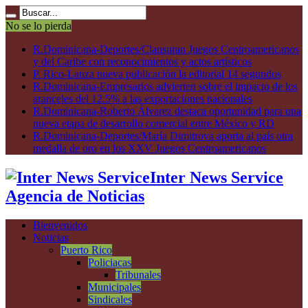
No se lo pierda
R.Dominicana-Deportes/Clausuran Juegos Centroamericanos
y del Caribe con reconocimientos y actos artísticos
P. Rico-Lanza nueva publicación la editorial 14 segundos
R.Dominicana-Empresarios advierten sobre el impacto de los
aranceles del 12.5% a las exportaciones nacionales
R.Dominicana-Roberto Álvarez destaca oportunidad para una
nueva etapa de desarrollo comercial entre México y RD
R.Dominicana-Deportes/María Dimitrova aporta al país otra
medalla de oro en los XXV Juegos Centroamericanos
Inter News Service
Agencia de Noticias
Bienvenidos
Noticias
Puerto Rico
Policiacas
Tribunales
Municipales
Sindicales