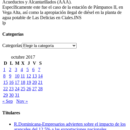
Acueductos y Alcantarillados (AAA).
Específicamente este fue el caso de la estación de Pámpanos II, en
Vega Alta, así como la apropiación ilegal de diésel en la planta de
agua potable de Las Delicias en Ciales.INS
lp
Categorías
Categorías
octubre 2017
D
L
M
X
J
V
S
1
2
3
4
5
6
7
8
9
10
11
12
13
14
15
16
17
18
19
20
21
22
23
24
25
26
27
28
29
30
31
« Sep
Nov »
Titulares
R.Dominicana-Empresarios advierten sobre el impacto de los
aranceles del 12.5% a las exportaciones nacionales