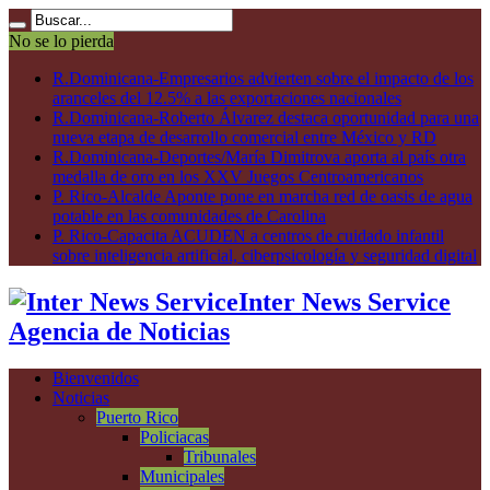
No se lo pierda
R.Dominicana-Empresarios advierten sobre el impacto de los
aranceles del 12.5% a las exportaciones nacionales
R.Dominicana-Roberto Álvarez destaca oportunidad para una
nueva etapa de desarrollo comercial entre México y RD
R.Dominicana-Deportes/María Dimitrova aporta al país otra
medalla de oro en los XXV Juegos Centroamericanos
P. Rico-Alcalde Aponte pone en marcha red de oasis de agua
potable en las comunidades de Carolina
P. Rico-Capacita ACUDEN a centros de cuidado infantil
sobre inteligencia artificial, ciberpsicología y seguridad digital
Inter News Service
Agencia de Noticias
Bienvenidos
Noticias
Puerto Rico
Policiacas
Tribunales
Municipales