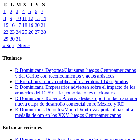
1
2
3
4
5
6
7
8
9
10
11
12
13
14
15
16
17
18
19
20
21
22
23
24
25
26
27
28
29
30
31
« Sep
Nov »
Titulares
R.Dominicana-Deportes/Clausuran Juegos Centroamericanos
y del Caribe con reconocimientos y actos artísticos
P. Rico-Lanza nueva publicación la editorial 14 segundos
R.Dominicana-Empresarios advierten sobre el impacto de los
aranceles del 12.5% a las exportaciones nacionales
R.Dominicana-Roberto Álvarez destaca oportunidad para una
nueva etapa de desarrollo comercial entre México y RD
R.Dominicana-Deportes/María Dimitrova aporta al país otra
medalla de oro en los XXV Juegos Centroamericanos
Entradas recientes
R.Dominicana-Deportes/Clausuran Juegos Centroamericanos
y del Caribe con reconocimientos y actos artísticos