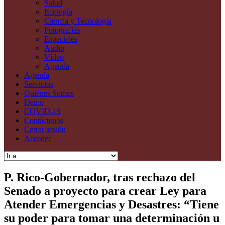
Ecología
Ciencia y Tecnología
Fotografías
Especiales
Audio
Vídeo
Agenda
Agenda
Servicios
Quiénes Somos
Demo
COVID-19
Contáctenos
Cerrar sesión
Acceder
P. Rico-Gobernador, tras rechazo del
Senado a proyecto para crear Ley para
Atender Emergencias y Desastres: “Tiene
su poder para tomar una determinación u
otra”