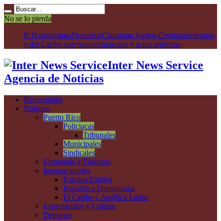
No se lo pierda
P. Ri
Inter News Service
Agencia de Noticias
Bienvenidos
Noticias
Puerto Rico
Policiacas
Tribunales
Municipales
Sindicales
Economía y Finanzas
Internacionales
Estados Unidos
República Dominicana
El Caribe y América Latina
Espectáculos y Cultura
Deportes
Salud