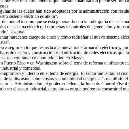
a asumir este reto. Entendemos que nuestra colaboración puede ser fundam
asses,
lgunas de las cuales han sido adoptadas por la administración con result
stro sistema eléctrico es ahora”.
de todo el insumo que se está generando con la radiografía del sistema 
es de sistema eléctrico, las pruebas y controles de generación y transm
ndo”, sostuvo.
tar huracanes categoría cinco y cómo rediseñar el nuevo sistema eléctr
stas”.
lo a seguir en lo que respecta a la nueva transformación eléctrica y, p
digos de diseño y construcción y planificación de redes eléctricas que lu
uestos a continuar colaborando”, indicó Masses.
, en Puerto Rico y en Washington sobre el tema de reforma e infraestruct
industrial y comercial.
promiso y liderato en el tema de energía. El sector industrial, el cual
 de la discusión sobre costos y confiabilidad energética”, manifestó el p
entre la Administración, el gobierno federal, la Junta de Control Fisc
do ser el sector industrial, entre otros- es que podremos construir el 