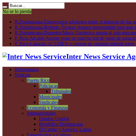
No se lo pierda
R.Dominicana-Empresarios advierten sobre el impacto de los ar
R.Dominicana-Roberto Álvarez destaca oportunidad para una n
R.Dominicana-Deportes/María Dimitrova aporta al país otra m
P. Rico-Alcalde Aponte pone en marcha red de oasis de agua p
P. Rico-Capacita ACUDEN a centros de cuidado infantil sobre inte
Inter News Service Ag
Bienvenidos
Noticias
Puerto Rico
Policiacas
Tribunales
Municipales
Sindicales
Economía y Finanzas
Internacionales
Estados Unidos
República Dominicana
El Caribe y América Latina
Espectáculos y Cultura