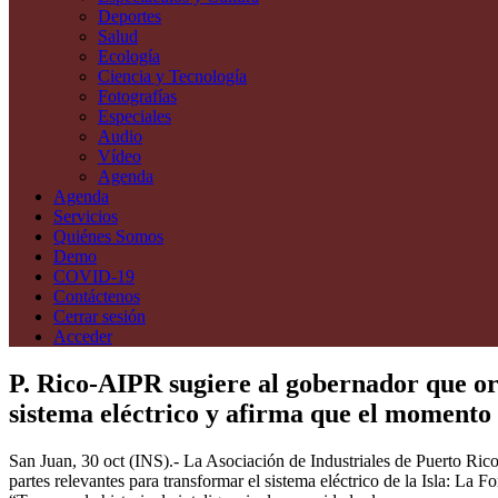
Deportes
Salud
Ecología
Ciencia y Tecnología
Fotografías
Especiales
Audio
Vídeo
Agenda
Agenda
Servicios
Quiénes Somos
Demo
COVID-19
Contáctenos
Cerrar sesión
Acceder
P. Rico-AIPR sugiere al gobernador que or
sistema eléctrico y afirma que el momento 
San Juan, 30 oct (INS).- La Asociación de Industriales de Puerto Ric
partes relevantes para transformar el sistema eléctrico de la Isla: La 