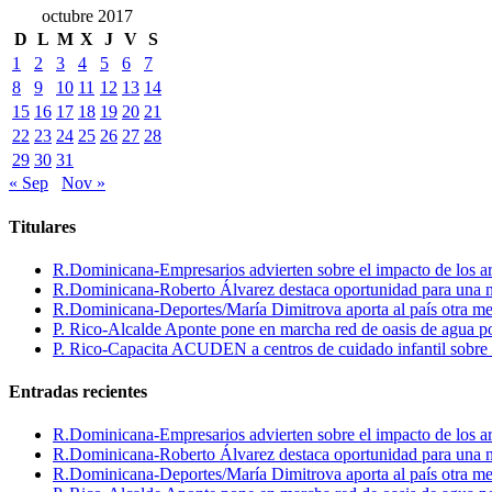
octubre 2017
D
L
M
X
J
V
S
1
2
3
4
5
6
7
8
9
10
11
12
13
14
15
16
17
18
19
20
21
22
23
24
25
26
27
28
29
30
31
« Sep
Nov »
Titulares
R.Dominicana-Empresarios advierten sobre el impacto de los ar
R.Dominicana-Roberto Álvarez destaca oportunidad para una n
R.Dominicana-Deportes/María Dimitrova aporta al país otra m
P. Rico-Alcalde Aponte pone en marcha red de oasis de agua p
P. Rico-Capacita ACUDEN a centros de cuidado infantil sobre inte
Entradas recientes
R.Dominicana-Empresarios advierten sobre el impacto de los ar
R.Dominicana-Roberto Álvarez destaca oportunidad para una n
R.Dominicana-Deportes/María Dimitrova aporta al país otra m