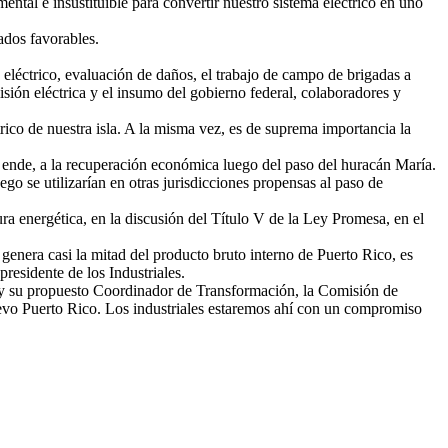
ental e insustituible para convertir nuestro sistema eléctrico en uno
ados favorables.
eléctrico, evaluación de daños, el trabajo de campo de brigadas a
isión eléctrica y el insumo del gobierno federal, colaboradores y
ico de nuestra isla. A la misma vez, es de suprema importancia la
or ende, a la recuperación económica luego del paso del huracán María.
ego se utilizarían en otras jurisdicciones propensas al paso de
ura energética, en la discusión del Título V de la Ley Promesa, en el
 genera casi la mitad del producto bruto interno de Puerto Rico, es
residente de los Industriales.
al y su propuesto Coordinador de Transformación, la Comisión de
nuevo Puerto Rico. Los industriales estaremos ahí con un compromiso