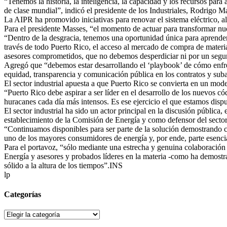
“Tenemos la historia, la inteligencia, la capacidad y los recursos par
de clase mundial”, indicó el presidente de los Industriales, Rodrigo M
La AIPR ha promovido iniciativas para renovar el sistema eléctrico, a
Para el presidente Masses, “el momento de actuar para transformar nue
“Dentro de la desgracia, tenemos una oportunidad única para aprender 
través de todo Puerto Rico, el acceso al mercado de compra de material
asesores comprometidos, que no debemos desperdiciar ni por un segu
Agregó que “debemos estar desarrollando el ‘playbook’ de cómo enfren
equidad, transparencia y comunicación pública en los contratos y suba
El sector industrial apuesta a que Puerto Rico se convierta en un mode
“Puerto Rico debe aspirar a ser líder en el desarrollo de los nuevos có
huracanes cada día más intensos. Es ese ejercicio el que estamos disp
El sector industrial ha sido un actor principal en la discusión pública
establecimiento de la Comisión de Energía y como defensor del sector 
“Continuamos disponibles para ser parte de la solución demostrando com
uno de los mayores consumidores de energía y, por ende, parte esencial
Para el portavoz, “sólo mediante una estrecha y genuina colaboración 
Energía y asesores y probados líderes en la materia -como ha demostra
sólido a la altura de los tiempos”.INS
lp
Categorías
Categorías