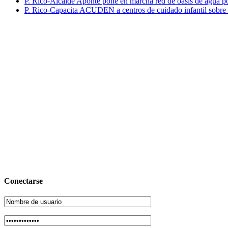
P. Rico-Alcalde Aponte pone en marcha red de oasis de agua p
P. Rico-Capacita ACUDEN a centros de cuidado infantil sobre inte
Conectarse