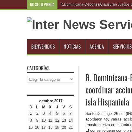
NO SE LO PIERDA
R.Dominicana-Deportes/Clausuran Juegos Cen
BIENVENIDOS
NOTICIAS
AGENDA
SERVICIOS
CATEGORÍAS
R. Dominicana-E
Categorías
coordinar accio
isla Hispaniola
octubre 2017
D
L
M
X
J
V
S
1
2
3
4
5
6
7
Santo Domingo, 26 oct (INS
acordaron hoy varías accio
8
9
10
11
12
13
14
transfronteriza en materia
15
16
17
18
19
20
21
El convenio tiene como prin