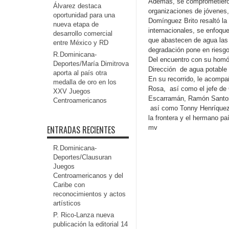
Además, se comprometieron 
Álvarez destaca
organizaciones de jóvenes,
oportunidad para una
Domínguez Brito resaltó l
nueva etapa de
internacionales, se enfoqu
desarrollo comercial
que abastecen de agua las 
entre México y RD
degradación pone en riesgo 
R.Dominicana-
Del encuentro con su homól
Deportes/María Dimitrova
Dirección de agua potable 
aporta al país otra
En su recorrido, le acompa
medalla de oro en los
Rosa, así como el jefe de 
XXV Juegos
Escarramán, Ramón Santos,
Centroamericanos
así como Tonny Henríquez 
la frontera y el hermano pa
ENTRADAS RECIENTES
mv
R.Dominicana-
Deportes/Clausuran
Juegos
Centroamericanos y del
Caribe con
reconocimientos y actos
artísticos
P. Rico-Lanza nueva
publicación la editorial 14