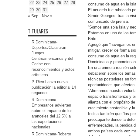
22
23
24
25
26
27
28
consumo de agua en la isl
29
30
31
El acuerdo fue rubricado po
Simón Georges, tras la visi
« Sep
Nov »
comunicado de prensa.
“Somos una sola Isla y nec
TITULARES
Estamos en uno de los terr
Brito.
R.Dominicana-
Agregó que “navegamos en 
Deportes/Clausuran
mitigar, crecer de forma so
Juegos
consumo de agua en la regi
Centroamericanos y del
Dominicana y proporcionan 
Caribe con
En una primera reunión ce
reconocimientos y actos
debatieron sobre los temas
artísticos
técnicas posteriores en fo
P. Rico-Lanza nueva
oportunidades que afectan 
publicación la editorial 14
“Afirmamos nuestra volunta
segundos
espacio transfronterizo y 
R.Dominicana-
alianza con el propósito de
Empresarios advierten
crecimiento sostenible y la
sobre el impacto de los
Indica también que “las pr
aranceles del 12.5% a
preocupante donde la defor
las exportaciones
enfermedades, la pérdida de
nacionales
ambos países cada vez más
R.Dominicana-Roberto