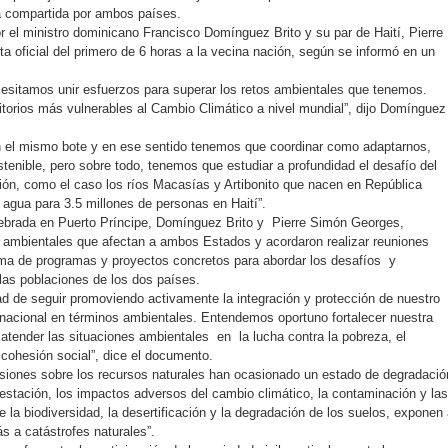
a compartida por ambos países.
r el ministro dominicano Francisco Domínguez Brito y su par de Haití, Pierre
ta oficial del primero de 6 horas a la vecina nación, según se informó en un
esitamos unir esfuerzos para superar los retos ambientales que tenemos.
itorios más vulnerables al Cambio Climático a nivel mundial”, dijo Domínguez
el mismo bote y en ese sentido tenemos que coordinar como adaptarnos,
stenible, pero sobre todo, tenemos que estudiar a profundidad el desafío del
ón, como el caso los ríos Macasías y Artibonito que nacen en República
agua para 3.5 millones de personas en Haití”.
lebrada en Puerto Príncipe, Domínguez Brito y Pierre Simón Georges,
 ambientales que afectan a ambos Estados y acordaron realizar reuniones
rma de programas y proyectos concretos para abordar los desafíos y
las poblaciones de los dos países.
d de seguir promoviendo activamente la integración y protección de nuestro
binacional en términos ambientales. Entendemos oportuno fortalecer nuestra
 atender las situaciones ambientales en la lucha contra la pobreza, el
 cohesión social”, dice el documento.
esiones sobre los recursos naturales han ocasionado un estado de degradació
estación, los impactos adversos del cambio climático, la contaminación y las
 la biodiversidad, la desertificación y la degradación de los suelos, exponen
 a catástrofes naturales”.