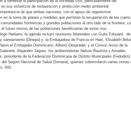
a fomentar la participación de la sociedad civil, particularmente las
 en sus esfuerzos de restauración y protección medio ambiental.
a importancia de que ambas naciones, con el apoyo de organismos
en en la toma de planes y medidas que permitan la recuperación de las cuenc
comunidades fronterizas y grandes poblaciones al otro lado de la frontera, c
el futuro mismo de las poblaciones beneficiarias de estos ríos.
ogo Haitiano, la agenda incluyó reuniones bilaterales con Guito Edouard, de
y saneamiento (Dinepa) y la Embajadora de Francia en Haití, Elisabeth Béto
ñaron el Embajador Dominicano, Alberto Despradel, y el Cónsul Jesús de la
Gabinete, Alejandro Jáquez, los ambientalistas Nelson Bautista y Amadeo
 presidente de la Federación Dominicana de Distrito Municipales (Fedodim),
del Seguro Nacional de Salud (Senasa), quienes sobrevolaron varias zonas 
ís. INS