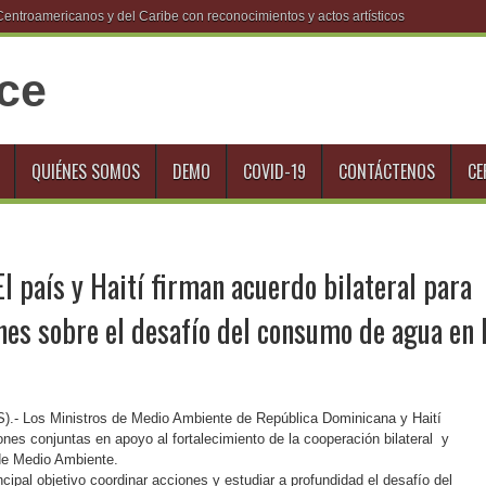
troamericanos y del Caribe con reconocimientos y actos artísticos
QUIÉNES SOMOS
DEMO
COVID-19
CONTÁCTENOS
CE
l país y Haití firman acuerdo bilateral para
nes sobre el desafío del consumo de agua en 
).- Los Ministros de Medio Ambiente de República Dominicana y Haití
nes conjuntas en apoyo al fortalecimiento de la cooperación bilateral y
 de Medio Ambiente.
cipal objetivo coordinar acciones y estudiar a profundidad el desafío del