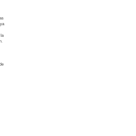
as
uya
 la
n.
de