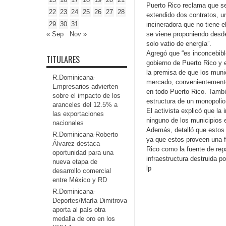
Puerto Rico reclama que se
22
23
24
25
26
27
28
extendido dos contratos, u
29
30
31
incineradora que no tiene el
« Sep
Nov »
se viene proponiendo desde
solo vatio de energía”.
Agregó que “es inconcebibl
TITULARES
gobierno de Puerto Rico y e
la premisa de que los muni
R.Dominicana-
mercado, convenientemente 
Empresarios advierten
en todo Puerto Rico. Tambi
sobre el impacto de los
estructura de un monopolio 
aranceles del 12.5% a
El activista explicó que la
las exportaciones
ninguno de los municipios 
nacionales
Además, detalló que estos 
R.Dominicana-Roberto
ya que estos proveen una f
Álvarez destaca
Rico como la fuente de rep
oportunidad para una
infraestructura destruida p
nueva etapa de
lp
desarrollo comercial
entre México y RD
R.Dominicana-
Deportes/María Dimitrova
aporta al país otra
medalla de oro en los