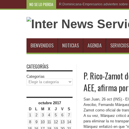
NO SE LO PIERDA
R.Dominicana-Empresarios advierten sobre e
BIENVENIDOS
NOTICIAS
AGENDA
SERVICIOS
CATEGORÍAS
P. Rico-Zamot d
Categorías
AEE, afirma por
San Juan, 26 oct (INS).- El
octubre 2017
Arecibo, Fernando Márquez,
D
L
M
X
J
V
S
Zamot como oficial de tran
1
2
3
4
5
6
7
A su vez, Márquez criticó 
para eliminar la no transpa
8
9
10
11
12
13
14
Márquez enfatizó en que “n
15
16
17
18
19
20
21