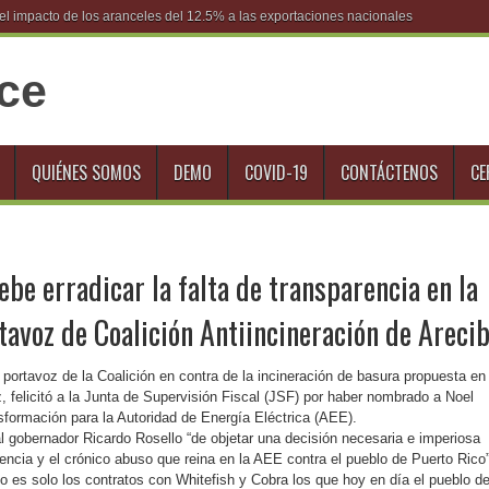
l impacto de los aranceles del 12.5% a las exportaciones nacionales
QUIÉNES SOMOS
DEMO
COVID-19
CONTÁCTENOS
CE
ebe erradicar la falta de transparencia en la
tavoz de Coalición Antiincineración de Areci
 portavoz de la Coalición en contra de la incineración de basura propuesta en
 felicitó a la Junta de Supervisión Fiscal (JSF) por haber nombrado a Noel
sformación para la Autoridad de Energía Eléctrica (AEE).
al gobernador Ricardo Rosello “de objetar una decisión necesaria e imperiosa
rencia y el crónico abuso que reina en la AEE contra el pueblo de Puerto Rico”
o es solo los contratos con Whitefish y Cobra los que hoy en día el pueblo d