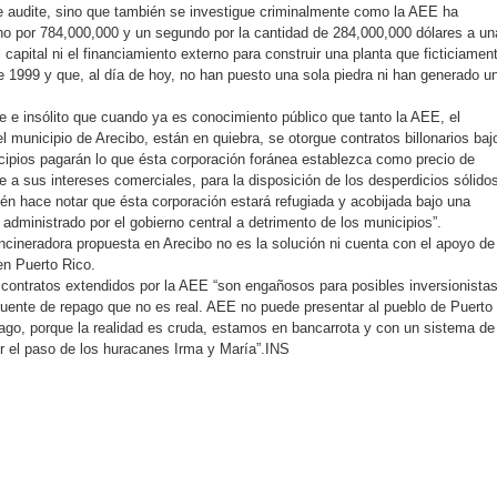
 audite, sino que también se investigue criminalmente como la AEE ha
no por 784,000,000 y un segundo por la cantidad de 284,000,000 dólares a un
 capital ni el financiamiento externo para construir una planta que ficticiamen
 1999 y que, al día de hoy, no han puesto una sola piedra ni han generado u
e e insólito que cuando ya es conocimiento público que tanto la AEE, el
l municipio de Arecibo, están en quiebra, se otorgue contratos billonarios baj
cipios pagarán lo que ésta corporación foránea establezca como precio de
a sus intereses comerciales, para la disposición de los desperdicios sólido
én hace notar que ésta corporación estará refugiada y acobijada bajo una
administrado por el gobierno central a detrimento de los municipios”.
 incineradora propuesta en Arecibo no es la solución ni cuenta con el apoyo de
en Puerto Rico.
contratos extendidos por la AEE “son engañosos para posibles inversionistas
uente de repago que no es real. AEE no puede presentar al pueblo de Puerto
ago, porque la realidad es cruda, estamos en bancarrota y con un sistema de
or el paso de los huracanes Irma y María”.INS