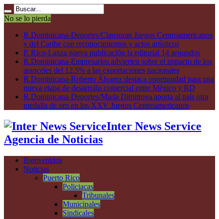
No se lo pierda
R.Dominicana-Deportes/Clausuran Juegos Centroamericanos
y del Caribe con reconocimientos y actos artísticos
P. Rico-Lanza nueva publicación la editorial 14 segundos
R.Dominicana-Empresarios advierten sobre el impacto de los
aranceles del 12.5% a las exportaciones nacionales
R.Dominicana-Roberto Álvarez destaca oportunidad para una
nueva etapa de desarrollo comercial entre México y RD
R.Dominicana-Deportes/María Dimitrova aporta al país otra
medalla de oro en los XXV Juegos Centroamericanos
Inter News Service
Agencia de Noticias
Bienvenidos
Noticias
Puerto Rico
Policiacas
Tribunales
Municipales
Sindicales