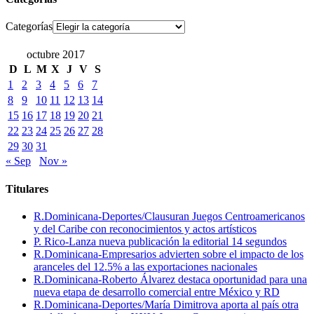
Categorías
octubre 2017
D
L
M
X
J
V
S
1
2
3
4
5
6
7
8
9
10
11
12
13
14
15
16
17
18
19
20
21
22
23
24
25
26
27
28
29
30
31
« Sep
Nov »
Titulares
R.Dominicana-Deportes/Clausuran Juegos Centroamericanos
y del Caribe con reconocimientos y actos artísticos
P. Rico-Lanza nueva publicación la editorial 14 segundos
R.Dominicana-Empresarios advierten sobre el impacto de los
aranceles del 12.5% a las exportaciones nacionales
R.Dominicana-Roberto Álvarez destaca oportunidad para una
nueva etapa de desarrollo comercial entre México y RD
R.Dominicana-Deportes/María Dimitrova aporta al país otra