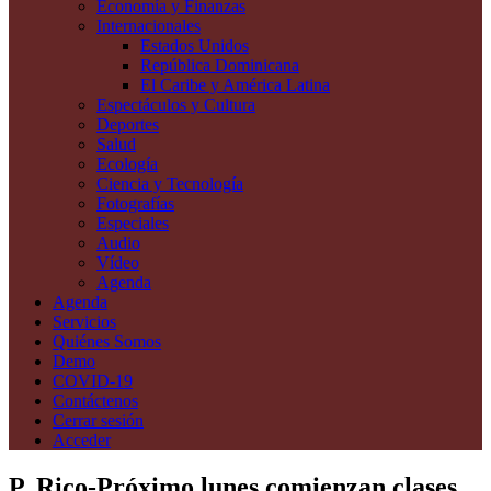
Economía y Finanzas
Internacionales
Estados Unidos
República Dominicana
El Caribe y América Latina
Espectáculos y Cultura
Deportes
Salud
Ecología
Ciencia y Tecnología
Fotografías
Especiales
Audio
Vídeo
Agenda
Agenda
Servicios
Quiénes Somos
Demo
COVID-19
Contáctenos
Cerrar sesión
Acceder
P. Rico-Próximo lunes comienzan clases