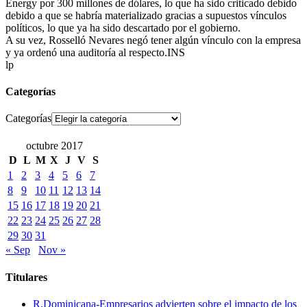
Energy por 300 millones de dólares, lo que ha sido criticado debido
debido a que se habría materializado gracias a supuestos vínculos
políticos, lo que ya ha sido descartado por el gobierno.
A su vez, Rosselló Nevares negó tener algún vínculo con la empresa
y ya ordenó una auditoría al respecto.INS
lp
Categorías
Categorías
octubre 2017
D
L
M
X
J
V
S
1
2
3
4
5
6
7
8
9
10
11
12
13
14
15
16
17
18
19
20
21
22
23
24
25
26
27
28
29
30
31
« Sep
Nov »
Titulares
R.Dominicana-Empresarios advierten sobre el impacto de los