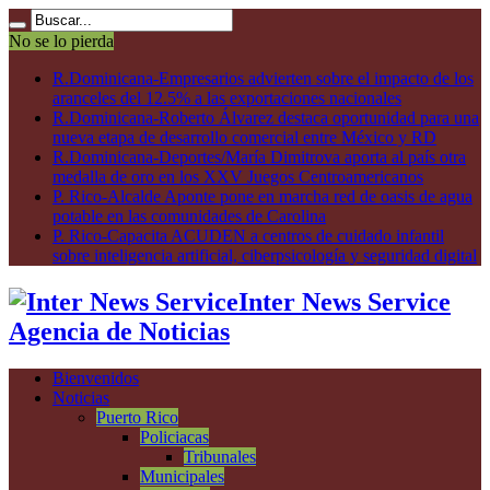
No se lo pierda
R.Dominicana-Empresarios advierten sobre el impacto de los
aranceles del 12.5% a las exportaciones nacionales
R.Dominicana-Roberto Álvarez destaca oportunidad para una
nueva etapa de desarrollo comercial entre México y RD
R.Dominicana-Deportes/María Dimitrova aporta al país otra
medalla de oro en los XXV Juegos Centroamericanos
P. Rico-Alcalde Aponte pone en marcha red de oasis de agua
potable en las comunidades de Carolina
P. Rico-Capacita ACUDEN a centros de cuidado infantil
sobre inteligencia artificial, ciberpsicología y seguridad digital
Inter News Service
Agencia de Noticias
Bienvenidos
Noticias
Puerto Rico
Policiacas
Tribunales
Municipales