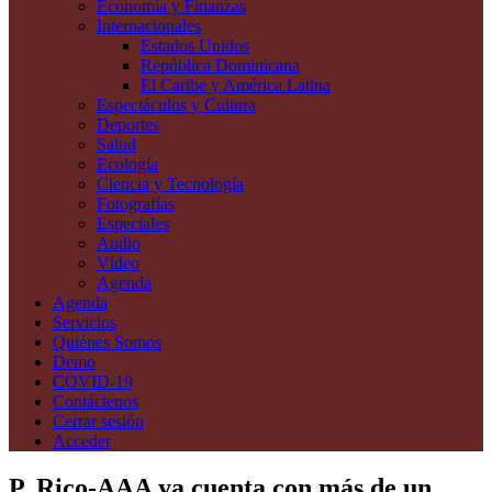
Economía y Finanzas
Internacionales
Estados Unidos
República Dominicana
El Caribe y América Latina
Espectáculos y Cultura
Deportes
Salud
Ecología
Ciencia y Tecnología
Fotografías
Especiales
Audio
Vídeo
Agenda
Agenda
Servicios
Quiénes Somos
Demo
COVID-19
Contáctenos
Cerrar sesión
Acceder
P. Rico-AAA ya cuenta con más de un