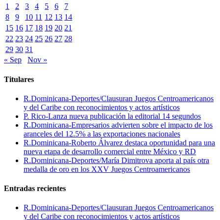
1
2
3
4
5
6
7
8
9
10
11
12
13
14
15
16
17
18
19
20
21
22
23
24
25
26
27
28
29
30
31
« Sep
Nov »
Titulares
R.Dominicana-Deportes/Clausuran Juegos Centroamericanos
y del Caribe con reconocimientos y actos artísticos
P. Rico-Lanza nueva publicación la editorial 14 segundos
R.Dominicana-Empresarios advierten sobre el impacto de los
aranceles del 12.5% a las exportaciones nacionales
R.Dominicana-Roberto Álvarez destaca oportunidad para una
nueva etapa de desarrollo comercial entre México y RD
R.Dominicana-Deportes/María Dimitrova aporta al país otra
medalla de oro en los XXV Juegos Centroamericanos
Entradas recientes
R.Dominicana-Deportes/Clausuran Juegos Centroamericanos
y del Caribe con reconocimientos y actos artísticos