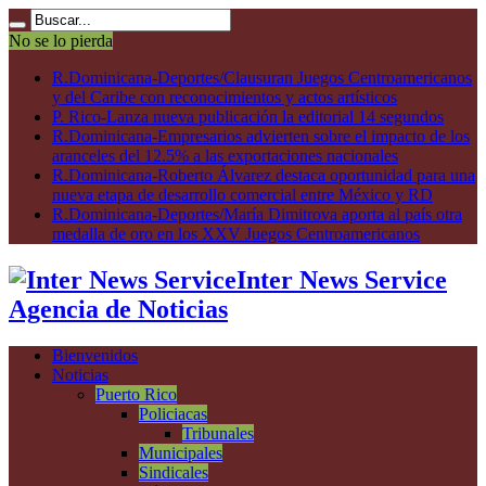
No se lo pierda
R.Dominicana-Deportes/Clausuran Juegos Centroamericanos
y del Caribe con reconocimientos y actos artísticos
P. Rico-Lanza nueva publicación la editorial 14 segundos
R.Dominicana-Empresarios advierten sobre el impacto de los
aranceles del 12.5% a las exportaciones nacionales
R.Dominicana-Roberto Álvarez destaca oportunidad para una
nueva etapa de desarrollo comercial entre México y RD
R.Dominicana-Deportes/María Dimitrova aporta al país otra
medalla de oro en los XXV Juegos Centroamericanos
Inter News Service
Agencia de Noticias
Bienvenidos
Noticias
Puerto Rico
Policiacas
Tribunales
Municipales
Sindicales