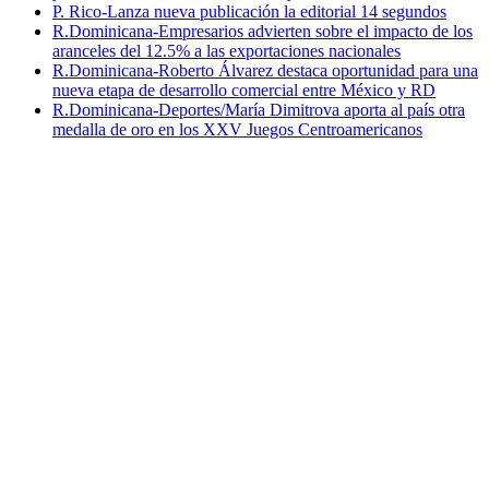
P. Rico-Lanza nueva publicación la editorial 14 segundos
R.Dominicana-Empresarios advierten sobre el impacto de los
aranceles del 12.5% a las exportaciones nacionales
R.Dominicana-Roberto Álvarez destaca oportunidad para una
nueva etapa de desarrollo comercial entre México y RD
R.Dominicana-Deportes/María Dimitrova aporta al país otra
medalla de oro en los XXV Juegos Centroamericanos