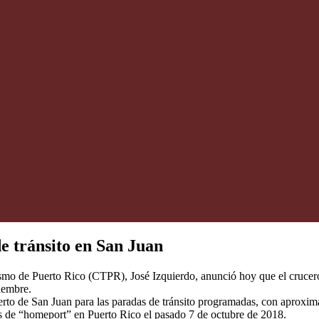
e tránsito en San Juan
rismo de Puerto Rico (CTPR), José Izquierdo, anunció hoy que el cruce
iembre.
erto de San Juan para las paradas de tránsito programadas, con aproxim
es de “homeport” en Puerto Rico el pasado 7 de octubre de 2018.