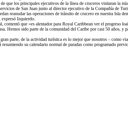
e que los principales ejecutivos de la línea de cruceros visitaran la is
 servicios de San Juan junto al director ejecutivo de la Compañía de Tur
dan reanudar las operaciones de tránsito de crucero en nuestra Isla de
, expresó Izquierdo.
l, comentó que «es alentador para Royal Caribbean ver el progreso loa
asa. Hemos sido parte de la comunidad del Caribe por casi 50 años, y pa
ran parte, de la actividad turística es lo mejor que nosotros – como vi
rá resumiendo su calendario normal de paradas como programado previo