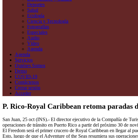
Deportes
Salud
Ecología
Ciencia y Tecnología
Fotografías
Especiales
Audio
Vídeo
Agenda
Agenda
Servicios
Quiénes Somos
Demo
COVID-19
Contáctenos
Cerrar sesión
Acceder
P. Rico-Royal Caribbean retoma paradas d
San Juan, 25 oct (INS).- El director ejecutivo de la Compañía de Tu
operaciones de tránsito en Puerto Rico a partir del próximo 30 de nov
El Freedom será el primer crucero de Royal Caribbean en llegar al pu
Esto, luego de que el Adventure of the Seas resumiera sus operacion