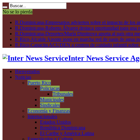
No se lo pierda
R.Dominicana-Empresarios advierten sobre el impacto de los ar
R.Dominicana-Roberto Álvarez destaca oportunidad para una n
R.Dominicana-Deportes/María Dimitrova aporta al país otra m
P. Rico-Alcalde Aponte pone en marcha red de oasis de agua p
P. Rico-Capacita ACUDEN a centros de cuidado infantil sobre inte
Inter News Service Ag
Bienvenidos
Noticias
Puerto Rico
Policiacas
Tribunales
Municipales
Sindicales
Economía y Finanzas
Internacionales
Estados Unidos
República Dominicana
El Caribe y América Latina
Espectáculos y Cultura