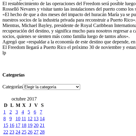
El restablecimiento de las operaciones del Freedom será posible luego d
Rosselló Nevares y visitar tanto las instalaciones del puerto como los
«El hecho de que a dos meses del impacto del huracán María ya se pue
nuestros socios de la industria privada para reconstruir a Puerto Rico»
Mientras, Michael Bayley, presidente de Royal Caribbean Internationa
recuperación del destino, y significa mucho para nosotros regresar a c
socios, quienes se sienten más como familia luego de tantos años».
Agregó que «respaldar a la economía de este destino que depende, en g
El Freedom llegará a Puerto Rico el próximo 30 de noviembre y esta
lp
Categorías
Categorías
octubre 2017
D
L
M
X
J
V
S
1
2
3
4
5
6
7
8
9
10
11
12
13
14
15
16
17
18
19
20
21
22
23
24
25
26
27
28