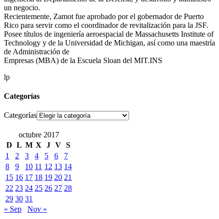
un negocio.
Recientemente, Zamot fue aprobado por el gobernador de Puerto
Rico para servir como el coordinador de revitalización para la JSF.
Posee títulos de ingeniería aeroespacial de Massachusetts Institute of
Technology y de la Universidad de Michigan, así como una maestría
de Administración de
Empresas (MBA) de la Escuela Sloan del MIT.INS
lp
Categorías
Categorías
octubre 2017
D
L
M
X
J
V
S
1
2
3
4
5
6
7
8
9
10
11
12
13
14
15
16
17
18
19
20
21
22
23
24
25
26
27
28
29
30
31
« Sep
Nov »