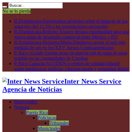
No se lo pierda
R.Dominicana-Empresarios advierten sobre el impacto de los
aranceles del 12.5% a las exportaciones nacionales
R.Dominicana-Roberto Álvarez destaca oportunidad para una
nueva etapa de desarrollo comercial entre México y RD
R.Dominicana-Deportes/María Dimitrova aporta al país otra
medalla de oro en los XXV Juegos Centroamericanos
P. Rico-Alcalde Aponte pone en marcha red de oasis de agua
potable en las comunidades de Carolina
P. Rico-Capacita ACUDEN a centros de cuidado infantil
sobre inteligencia artificial, ciberpsicología y seguridad digital
Inter News Service
Agencia de Noticias
Bienvenidos
Noticias
Puerto Rico
Policiacas
Tribunales
Municipales