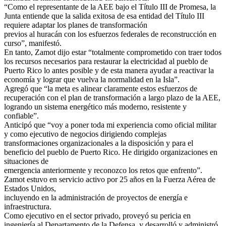
“Como el representante de la AEE bajo el Título III de Promesa, la
Junta entiende que la salida exitosa de esa entidad del Título III
requiere adaptar los planes de transformación
previos al huracán con los esfuerzos federales de reconstrucción en
curso”, manifestó.
En tanto, Zamot dijo estar “totalmente comprometido con traer todos
los recursos necesarios para restaurar la electricidad al pueblo de
Puerto Rico lo antes posible y de esta manera ayudar a reactivar la
economía y lograr que vuelva la normalidad en la Isla”.
Agregó que “la meta es alinear claramente estos esfuerzos de
recuperación con el plan de transformación a largo plazo de la AEE,
logrando un sistema energético más moderno, resistente y
confiable”.
Anticipó que “voy a poner toda mi experiencia como oficial militar
y como ejecutivo de negocios dirigiendo complejas
transformaciones organizacionales a la disposición y para el
beneficio del pueblo de Puerto Rico. He dirigido organizaciones en
situaciones de
emergencia anteriormente y reconozco los retos que enfrento”.
Zamot estuvo en servicio activo por 25 años en la Fuerza Aérea de
Estados Unidos,
incluyendo en la administración de proyectos de energía e
infraestructura.
Como ejecutivo en el sector privado, proveyó su pericia en
ingeniería al Departamento de la Defensa, y desarrolló y administró