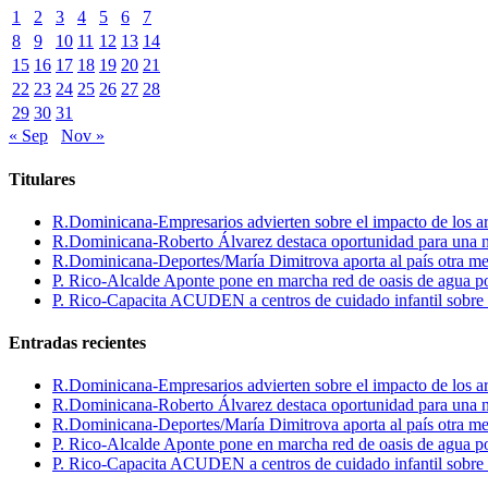
1
2
3
4
5
6
7
8
9
10
11
12
13
14
15
16
17
18
19
20
21
22
23
24
25
26
27
28
29
30
31
« Sep
Nov »
Titulares
R.Dominicana-Empresarios advierten sobre el impacto de los ar
R.Dominicana-Roberto Álvarez destaca oportunidad para una n
R.Dominicana-Deportes/María Dimitrova aporta al país otra m
P. Rico-Alcalde Aponte pone en marcha red de oasis de agua p
P. Rico-Capacita ACUDEN a centros de cuidado infantil sobre inte
Entradas recientes
R.Dominicana-Empresarios advierten sobre el impacto de los ar
R.Dominicana-Roberto Álvarez destaca oportunidad para una n
R.Dominicana-Deportes/María Dimitrova aporta al país otra m
P. Rico-Alcalde Aponte pone en marcha red de oasis de agua p
P. Rico-Capacita ACUDEN a centros de cuidado infantil sobre inte