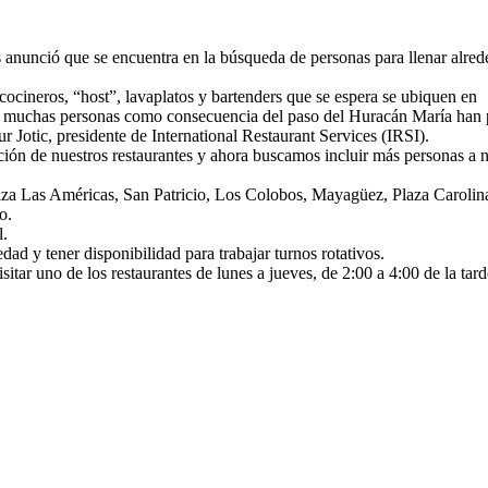
 anunció que se encuentra en la búsqueda de personas para llenar alrede
ocineros, “host”, lavaplatos y bartenders que se espera se ubiquen en
onde muchas personas como consecuencia del paso del Huracán María han
 Jotic, presidente de International Restaurant Services (IRSI).
ión de nuestros restaurantes y ahora buscamos incluir más personas a n
laza Las Américas, San Patricio, Los Colobos, Mayagüez, Plaza Carolin
o.
l.
ad y tener disponibilidad para trabajar turnos rotativos.
sitar uno de los restaurantes de lunes a jueves, de 2:00 a 4:00 de la tar