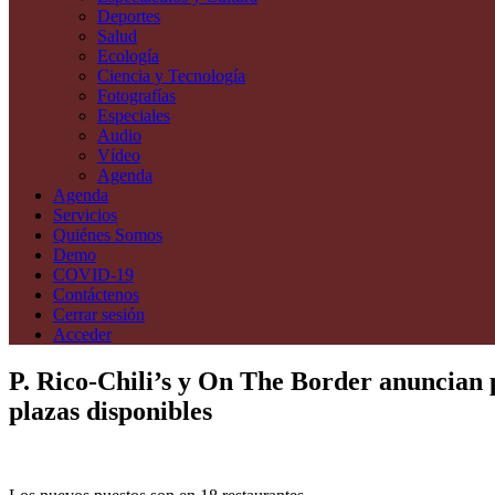
Deportes
Salud
Ecología
Ciencia y Tecnología
Fotografías
Especiales
Audio
Vídeo
Agenda
Agenda
Servicios
Quiénes Somos
Demo
COVID-19
Contáctenos
Cerrar sesión
Acceder
P. Rico-Chili’s y On The Border anuncian 
plazas disponibles