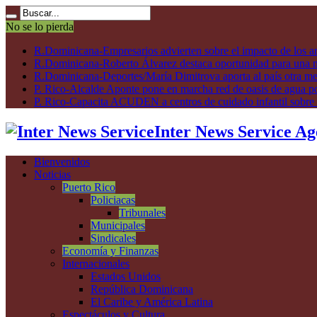
No se lo pierda
R.Dominicana-Empresarios advierten sobre el impacto de los ar
R.Dominicana-Roberto Álvarez destaca oportunidad para una n
R.Dominicana-Deportes/María Dimitrova aporta al país otra m
P. Rico-Alcalde Aponte pone en marcha red de oasis de agua p
P. Rico-Capacita ACUDEN a centros de cuidado infantil sobre inte
Inter News Service Ag
Bienvenidos
Noticias
Puerto Rico
Policiacas
Tribunales
Municipales
Sindicales
Economía y Finanzas
Internacionales
Estados Unidos
República Dominicana
El Caribe y América Latina
Espectáculos y Cultura