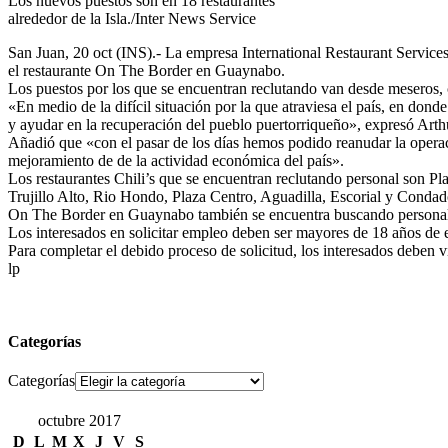
Los nuevos puestos son en 18 restaurantes
alrededor de la Isla./Inter News Service
San Juan, 20 oct (INS).- La empresa International Restaurant Services
el restaurante On The Border en Guaynabo.
Los puestos por los que se encuentran reclutando van desde meseros, c
«En medio de la difícil situación por la que atraviesa el país, en d
y ayudar en la recuperación del pueblo puertorriqueño», expresó Arthur
Añadió que «con el pasar de los días hemos podido reanudar la operac
mejoramiento de de la actividad económica del país».
Los restaurantes Chili’s que se encuentran reclutando personal son P
Trujillo Alto, Rio Hondo, Plaza Centro, Aguadilla, Escorial y Condad
On The Border en Guaynabo también se encuentra buscando persona
Los interesados en solicitar empleo deben ser mayores de 18 años de ed
Para completar el debido proceso de solicitud, los interesados deben vi
lp
Categorías
Categorías
octubre 2017
D
L
M
X
J
V
S