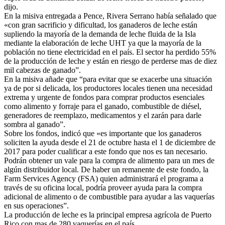
dijo.
En la misiva entregada a Pence, Rivera Serrano había señalado que
«con gran sacrificio y dificultad, los ganaderos de leche están
supliendo la mayoría de la demanda de leche fluida de la Isla
mediante la elaboración de leche UHT ya que la mayoría de la
población no tiene electricidad en el país. El sector ha perdido 55%
de la producción de leche y están en riesgo de perderse mas de diez
mil cabezas de ganado”.
En la misiva añade que “para evitar que se exacerbe una situación
ya de por si delicada, los productores locales tienen una necesidad
extrema y urgente de fondos para comprar productos esenciales
como alimento y forraje para el ganado, combustible de diésel,
generadores de reemplazo, medicamentos y el zarán para darle
sombra al ganado”.
Sobre los fondos, indicó que «es importante que los ganaderos
soliciten la ayuda desde el 21 de octubre hasta el 1 de diciembre de
2017 para poder cualificar a este fondo que nos es tan necesario.
Podrán obtener un vale para la compra de alimento para un mes de
algún distribuidor local. De haber un remanente de este fondo, la
Farm Services Agency (FSA) quien administrará el programa a
través de su oficina local, podría proveer ayuda para la compra
adicional de alimento o de combustible para ayudar a las vaquerías
en sus operaciones”.
La producción de leche es la principal empresa agrícola de Puerto
Rico con mas de 280 vaquerías en el país.