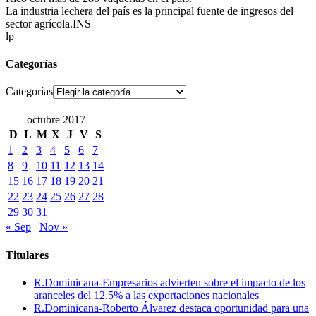
La industria lechera del país es la principal fuente de ingresos del
sector agrícola.INS
lp
Categorías
Categorías
octubre 2017
D
L
M
X
J
V
S
1
2
3
4
5
6
7
8
9
10
11
12
13
14
15
16
17
18
19
20
21
22
23
24
25
26
27
28
29
30
31
« Sep
Nov »
Titulares
R.Dominicana-Empresarios advierten sobre el impacto de los
aranceles del 12.5% a las exportaciones nacionales
R.Dominicana-Roberto Álvarez destaca oportunidad para una