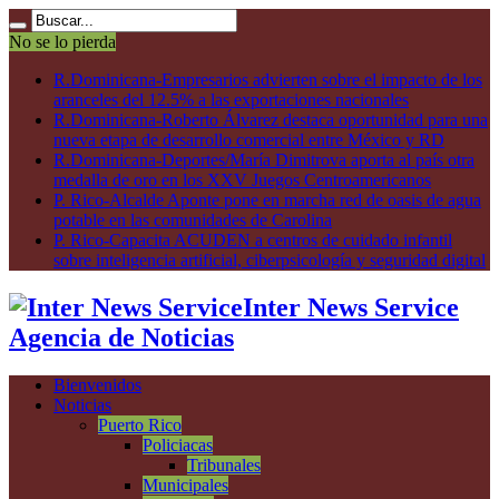
No se lo pierda
R.Dominicana-Empresarios advierten sobre el impacto de los
aranceles del 12.5% a las exportaciones nacionales
R.Dominicana-Roberto Álvarez destaca oportunidad para una
nueva etapa de desarrollo comercial entre México y RD
R.Dominicana-Deportes/María Dimitrova aporta al país otra
medalla de oro en los XXV Juegos Centroamericanos
P. Rico-Alcalde Aponte pone en marcha red de oasis de agua
potable en las comunidades de Carolina
P. Rico-Capacita ACUDEN a centros de cuidado infantil
sobre inteligencia artificial, ciberpsicología y seguridad digital
Inter News Service
Agencia de Noticias
Bienvenidos
Noticias
Puerto Rico
Policiacas
Tribunales
Municipales