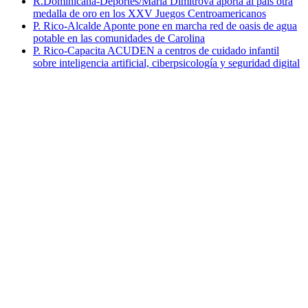
R.Dominicana-Deportes/María Dimitrova aporta al país otra
medalla de oro en los XXV Juegos Centroamericanos
P. Rico-Alcalde Aponte pone en marcha red de oasis de agua
potable en las comunidades de Carolina
P. Rico-Capacita ACUDEN a centros de cuidado infantil
sobre inteligencia artificial, ciberpsicología y seguridad digital