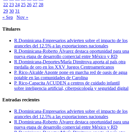
22
23
24
25
26
27
28
29
30
31
« Sep
Nov »
Titulares
R.Dominicana-Empresarios advierten sobre el impacto de los
aranceles del 12.5% a las exportaciones nacionales
R.Dominicana-Roberto Álvarez destaca oportunidad para una
nueva etapa de desarrollo comercial entre México y RD
R.Dominicana-Deportes/María Dimitrova aporta al país otra
medalla de oro en los XXV Juegos Centroamericanos
P. Rico-Alcalde Aponte pone en marcha red de oasis de agua
potable en las comunidades de Carolina
P. Rico-Capacita ACUDEN a centros de cuidado infantil
sobre inteligencia artificial, ciberpsicología y seguridad digital
Entradas recientes
R.Dominicana-Empresarios advierten sobre el impacto de los
aranceles del 12.5% a las exportaciones nacionales
R.Dominicana-Roberto Álvarez destaca oportunidad para una
nueva etapa de desarrollo comercial entre México y RD