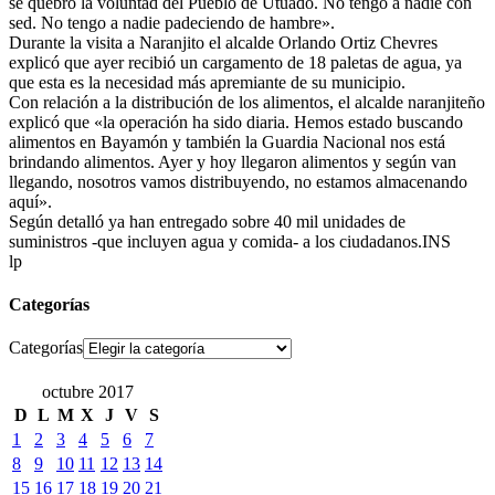
se quebró la voluntad del Pueblo de Utuado. No tengo a nadie con
sed. No tengo a nadie padeciendo de hambre».
Durante la visita a Naranjito el alcalde Orlando Ortiz Chevres
explicó que ayer recibió un cargamento de 18 paletas de agua, ya
que esta es la necesidad más apremiante de su municipio.
Con relación a la distribución de los alimentos, el alcalde naranjiteño
explicó que «la operación ha sido diaria. Hemos estado buscando
alimentos en Bayamón y también la Guardia Nacional nos está
brindando alimentos. Ayer y hoy llegaron alimentos y según van
llegando, nosotros vamos distribuyendo, no estamos almacenando
aquí».
Según detalló ya han entregado sobre 40 mil unidades de
suministros -que incluyen agua y comida- a los ciudadanos.INS
lp
Categorías
Categorías
octubre 2017
D
L
M
X
J
V
S
1
2
3
4
5
6
7
8
9
10
11
12
13
14
15
16
17
18
19
20
21