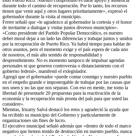
todo Puerto Rico. Nuestro compromiso es darle apoyo y asistencia
durante todo el camino de recuperación. Por lo tanto, los recursos
tienen que venir aquí y otros lugares prioritariamente», expresó el
gobernador durante la visita al municipio.
Ferrer señaló que «le agradezco al gobernador la cortesía y el honor
de invitarme a dialogar y visitar juntos diversos municipios».
«Como presidente del Partido Popular Democrático, es nuestro
deber moral dejar a un lado las diferencias y trabajar juntos y unidos
por la recuperación de Puerto Rico. Ya habrá tiempo para hablar de
otros asuntos, pero el momento exige y el país espera de cada uno
de nosotros, el más alto sentido de responsabilidad y
desprendimiento. No es momento tampoco de impulsar agendas
personales ni que generen controversia o distanciamiento con el
gobierno federal», manifestó el exlegislador.
Agregó que el gobernador «puede contar conmigo y nuestro pueblo
en el empeño grande e impostergable de trabajar por las causas que
nos unen y no las que nos separan. Con eso en mente, me tomo la
libertad de presentarle 20 propuestas para la reactivación de la
economía y la recuperación más pronta del país para que usted las
considere».
Mientras, Irizarry Salvá destacó los retos y agradeció la ayuda que
ha recibido su municipio del Gobierno y particularmente de
organizaciones sin fines de lucro.
El ejecutivo municipal señaló además que «dentro de todo el marco
negativo que hemos tenido de destrucción en nuestro pueblo, nunca