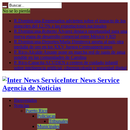
No se lo pierda
R.Dominicana-Empresarios advierten sobre el impacto de los
aranceles del 12.5% a las exportaciones nacionales
R.Dominicana-Roberto Álvarez destaca oportunidad para una
nueva etapa de desarrollo comercial entre México y RD
R.Dominicana-Deportes/María Dimitrova aporta al país otra
medalla de oro en los XXV Juegos Centroamericanos
P. Rico-Alcalde Aponte pone en marcha red de oasis de agua
potable en las comunidades de Carolina
P. Rico-Capacita ACUDEN a centros de cuidado infantil
sobre inteligencia artificial, ciberpsicología y seguridad digital
Inter News Service
Agencia de Noticias
Bienvenidos
Noticias
Puerto Rico
Policiacas
Tribunales
Municipales