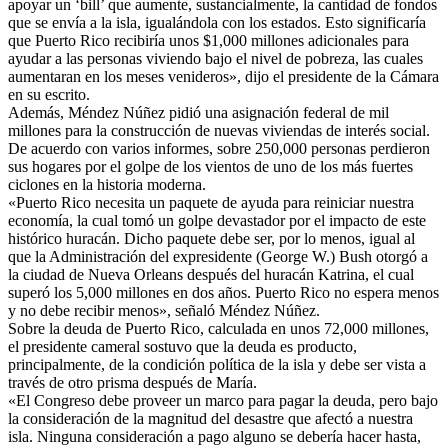
apoyar un ‘bill’ que aumente, sustancialmente, la cantidad de fondos
que se envía a la isla, igualándola con los estados. Esto significaría
que Puerto Rico recibiría unos $1,000 millones adicionales para
ayudar a las personas viviendo bajo el nivel de pobreza, las cuales
aumentaran en los meses venideros», dijo el presidente de la Cámara
en su escrito.
Además, Méndez Núñez pidió una asignación federal de mil
millones para la construcción de nuevas viviendas de interés social.
De acuerdo con varios informes, sobre 250,000 personas perdieron
sus hogares por el golpe de los vientos de uno de los más fuertes
ciclones en la historia moderna.
«Puerto Rico necesita un paquete de ayuda para reiniciar nuestra
economía, la cual tomó un golpe devastador por el impacto de este
histórico huracán. Dicho paquete debe ser, por lo menos, igual al
que la Administración del expresidente (George W.) Bush otorgó a
la ciudad de Nueva Orleans después del huracán Katrina, el cual
superó los 5,000 millones en dos años. Puerto Rico no espera menos
y no debe recibir menos», señaló Méndez Núñez.
Sobre la deuda de Puerto Rico, calculada en unos 72,000 millones,
el presidente cameral sostuvo que la deuda es producto,
principalmente, de la condición política de la isla y debe ser vista a
través de otro prisma después de María.
«El Congreso debe proveer un marco para pagar la deuda, pero bajo
la consideración de la magnitud del desastre que afectó a nuestra
isla. Ninguna consideración a pago alguno se debería hacer hasta,