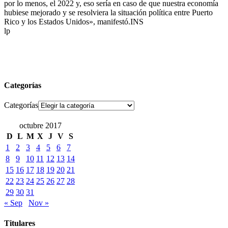
por lo menos, el 2022 y, eso sería en caso de que nuestra economía
hubiese mejorado y se resolviera la situación política entre Puerto
Rico y los Estados Unidos», manifestó.INS
lp
Categorías
Categorías
octubre 2017
D
L
M
X
J
V
S
1
2
3
4
5
6
7
8
9
10
11
12
13
14
15
16
17
18
19
20
21
22
23
24
25
26
27
28
29
30
31
« Sep
Nov »
Titulares