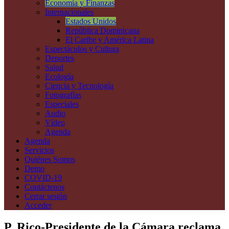
Economía y Finanzas
Internacionales
Estados Unidos
República Dominicana
El Caribe y América Latina
Espectáculos y Cultura
Deportes
Salud
Ecología
Ciencia y Tecnología
Fotografías
Especiales
Audio
Vídeo
Agenda
Agenda
Servicios
Quiénes Somos
Demo
COVID-19
Contáctenos
Cerrar sesión
Acceder
P. Rico-Presidente de la Cámara reclama