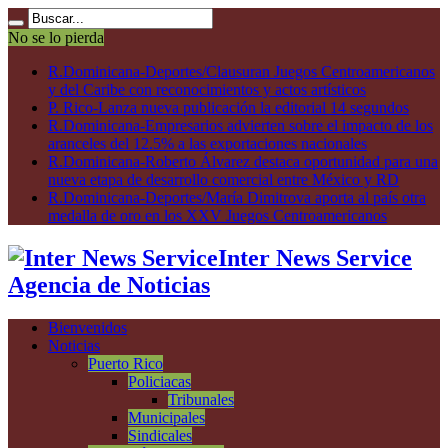
No se lo pierda
R.Dominicana-Deportes/Clausuran Juegos Centroamericanos
y del Caribe con reconocimientos y actos artísticos
P. Rico-Lanza nueva publicación la editorial 14 segundos
R.Dominicana-Empresarios advierten sobre el impacto de los
aranceles del 12.5% a las exportaciones nacionales
R.Dominicana-Roberto Álvarez destaca oportunidad para una
nueva etapa de desarrollo comercial entre México y RD
R.Dominicana-Deportes/María Dimitrova aporta al país otra
medalla de oro en los XXV Juegos Centroamericanos
Inter News Service
Agencia de Noticias
Bienvenidos
Noticias
Puerto Rico
Policiacas
Tribunales
Municipales
Sindicales