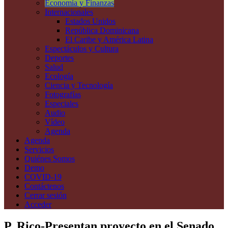
Economía y Finanzas
Internacionales
Estados Unidos
República Dominicana
El Caribe y América Latina
Espectáculos y Cultura
Deportes
Salud
Ecología
Ciencia y Tecnología
Fotografías
Especiales
Audio
Vídeo
Agenda
Agenda
Servicios
Quiénes Somos
Demo
COVID-19
Contáctenos
Cerrar sesión
Acceder
P. Rico-Presentan proyecto en el Senado