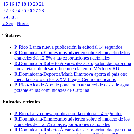
15
16
17
18
19
20
21
22
23
24
25
26
27
28
29
30
31
« Sep
Nov »
Titulares
P. Rico-Lanza nueva publicación la editorial 14 segundos
R.Dominicana-Empresarios advierten sobre el impacto de los
aranceles del 12.5% a las exportaciones nacionales
R.Dominicana-Roberto Álvarez destaca oportunidad para una
nueva etapa de desarrollo comercial entre México y RD
R.Dominicana-Deportes/María Dimitrova aporta al país otra
medalla de oro en los XXV Juegos Centroamericanos
P. Rico-Alcalde Aponte pone en marcha red de oasis de agua
potable en las comunidades de Carolina
Entradas recientes
P. Rico-Lanza nueva publicación la editorial 14 segundos
R.Dominicana-Empresarios advierten sobre el impacto de los
aranceles del 12.5% a las exportaciones nacionales
R.Dominicana-Roberto Álvarez destaca oportunidad para una