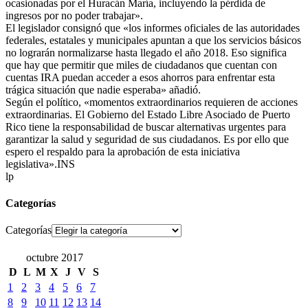
ocasionadas por el Huracán María, incluyendo la pérdida de
ingresos por no poder trabajar».
El legislador consignó que «los informes oficiales de las autoridades
federales, estatales y municipales apuntan a que los servicios básicos
no lograrán normalizarse hasta llegado el año 2018. Eso significa
que hay que permitir que miles de ciudadanos que cuentan con
cuentas IRA puedan acceder a esos ahorros para enfrentar esta
trágica situación que nadie esperaba» añadió.
Según el político, «momentos extraordinarios requieren de acciones
extraordinarias. El Gobierno del Estado Libre Asociado de Puerto
Rico tiene la responsabilidad de buscar alternativas urgentes para
garantizar la salud y seguridad de sus ciudadanos. Es por ello que
espero el respaldo para la aprobación de esta iniciativa
legislativa».INS
lp
Categorías
Categorías
octubre 2017
D
L
M
X
J
V
S
1
2
3
4
5
6
7
8
9
10
11
12
13
14