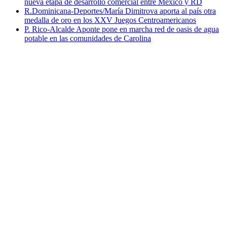
nueva etapa de desarrollo comercial entre México y RD
R.Dominicana-Deportes/María Dimitrova aporta al país otra
medalla de oro en los XXV Juegos Centroamericanos
P. Rico-Alcalde Aponte pone en marcha red de oasis de agua
potable en las comunidades de Carolina