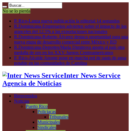
No se lo pierda
P. Rico-Lanza nueva publicación la editorial 14 segundos
R.Dominicana-Empresarios advierten sobre el impacto de los
aranceles del 12.5% a las exportaciones nacionales
R.Dominicana-Roberto Álvarez destaca oportunidad para una
nueva etapa de desarrollo comercial entre México y RD
R.Dominicana-Deportes/María Dimitrova aporta al país otra
medalla de oro en los XXV Juegos Centroamericanos
P. Rico-Alcalde Aponte pone en marcha red de oasis de agua
potable en las comunidades de Carolina
Inter News Service
Agencia de Noticias
Bienvenidos
Noticias
Puerto Rico
Policiacas
Tribunales
Municipales
Sindicales