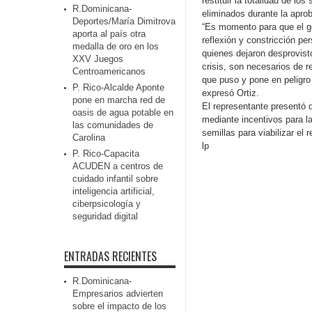
restituir la totalidad de l
R.Dominicana-
eliminados durante la apro
Deportes/María Dimitrova
“Es momento para que el g
aporta al país otra
reflexión y constricción per
medalla de oro en los
quienes dejaron desprovist
XXV Juegos
crisis, son necesarios de r
Centroamericanos
que puso y pone en peligro
P. Rico-Alcalde Aponte
expresó Ortiz.
pone en marcha red de
El representante presentó d
oasis de agua potable en
mediante incentivos para l
las comunidades de
semillas para viabilizar el
Carolina
lp
P. Rico-Capacita
ACUDEN a centros de
cuidado infantil sobre
inteligencia artificial,
ciberpsicología y
seguridad digital
ENTRADAS RECIENTES
R.Dominicana-
Empresarios advierten
sobre el impacto de los