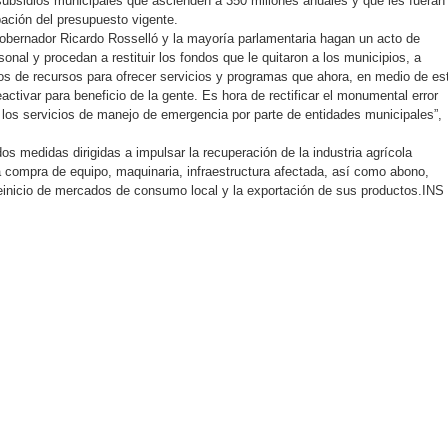
os subsidios municipales que ascienden a 350 millones anuales y que les fueran
bación del presupuesto vigente.
obernador Ricardo Rosselló y la mayoría parlamentaria hagan un acto de
sonal y procedan a restituir los fondos que le quitaron a los municipios, a
os de recursos para ofrecer servicios y programas que ahora, en medio de es
eactivar para beneficio de la gente. Es hora de rectificar el monumental error
 los servicios de manejo de emergencia por parte de entidades municipales”,
os medidas dirigidas a impulsar la recuperación de la industria agrícola
a compra de equipo, maquinaria, infraestructura afectada, así como abono,
 reinicio de mercados de consumo local y la exportación de sus productos.INS