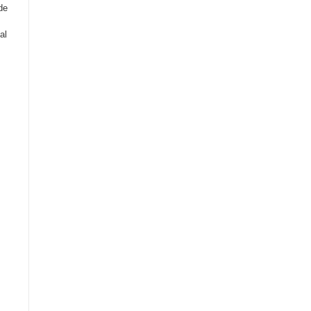
de
al