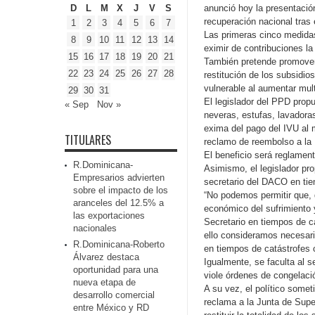
D
L
M
X
J
V
S
anunció hoy la presentació
recuperación nacional tras
1
2
3
4
5
6
7
Las primeras cinco medidas
8
9
10
11
12
13
14
eximir de contribuciones l
15
16
17
18
19
20
21
También pretende promover e
22
23
24
25
26
27
28
restitución de los subsidi
vulnerable al aumentar mu
29
30
31
El legislador del PPD prop
« Sep
Nov »
neveras, estufas, lavadoras
exima del pago del IVU al 
TITULARES
reclamo de reembolso a la
El beneficio será reglamen
R.Dominicana-
Asimismo, el legislador pr
Empresarios advierten
secretario del DACO en tie
sobre el impacto de los
“No podemos permitir que, d
aranceles del 12.5% a
económico del sufrimiento 
las exportaciones
Secretario en tiempos de c
nacionales
ello consideramos necesar
R.Dominicana-Roberto
en tiempos de catástrofes 
Álvarez destaca
Igualmente, se faculta al s
oportunidad para una
viole órdenes de congelaci
nueva etapa de
A su vez, el político somet
desarrollo comercial
reclama a la Junta de Super
entre México y RD