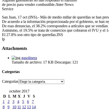
Algunas gasolineras no han respetado el máximo
de precio para vender combustible./Inter News
Service
San Juan, 17 oct (INS).- Más de medio millar de querellas se han pres
De acuerdo a la información proporcionada por el gobierno, se han re
De esas denuncias, el 38.2% corresponden a artículos que se vendían 
Asimismo, el 19.5% se trata de comercios que cobraron el IVU y el 14
El 27.8% son otro tipo de querellas.INS
lp
Attachments
gasolinera
Tamaño de archivo:
17 KB
Descargas:
121
Categorías
Categorías
octubre 2017
D
L
M
X
J
V
S
1
2
3
4
5
6
7
8
9
10
11
12
13
14