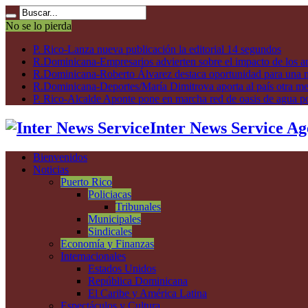
No se lo pierda
P. Rico-Lanza nueva publicación la editorial 14 segundos
R.Dominicana-Empresarios advierten sobre el impacto de los ar
R.Dominicana-Roberto Álvarez destaca oportunidad para una n
R.Dominicana-Deportes/María Dimitrova aporta al país otra m
P. Rico-Alcalde Aponte pone en marcha red de oasis de agua p
Inter News Service Ag
Bienvenidos
Noticias
Puerto Rico
Policiacas
Tribunales
Municipales
Sindicales
Economía y Finanzas
Internacionales
Estados Unidos
República Dominicana
El Caribe y América Latina
Espectáculos y Cultura