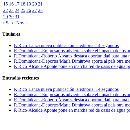
15
16
17
18
19
20
21
22
23
24
25
26
27
28
29
30
31
« Sep
Nov »
Titulares
P. Rico-Lanza nueva publicación la editorial 14 segundos
R.Dominicana-Empresarios advierten sobre el impacto de los ar
R.Dominicana-Roberto Álvarez destaca oportunidad para una n
R.Dominicana-Deportes/María Dimitrova aporta al país otra m
P. Rico-Alcalde Aponte pone en marcha red de oasis de agua p
Entradas recientes
P. Rico-Lanza nueva publicación la editorial 14 segundos
R.Dominicana-Empresarios advierten sobre el impacto de los ar
R.Dominicana-Roberto Álvarez destaca oportunidad para una n
R.Dominicana-Deportes/María Dimitrova aporta al país otra m
P. Rico-Alcalde Aponte pone en marcha red de oasis de agua p