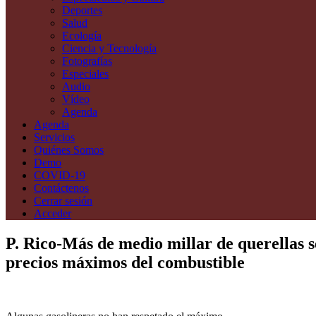
Deportes
Salud
Ecología
Ciencia y Tecnología
Fotografías
Especiales
Audio
Vídeo
Agenda
Agenda
Servicios
Quiénes Somos
Demo
COVID-19
Contáctenos
Cerrar sesión
Acceder
P. Rico-Más de medio millar de querellas se
precios máximos del combustible