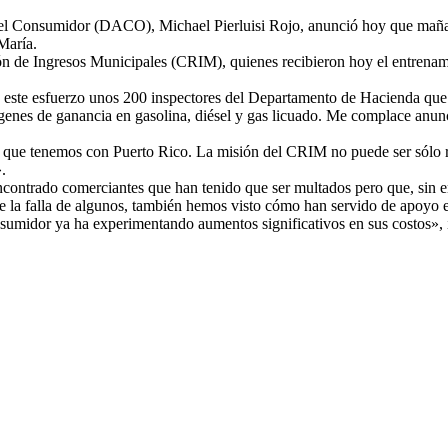
el Consumidor (DACO), Michael Pierluisi Rojo, anunció hoy que mañana,
María.
n de Ingresos Municipales (CRIM), quienes recibieron hoy el entrenami
te esfuerzo unos 200 inspectores del Departamento de Hacienda que ha
rgenes de ganancia en gasolina, diésel y gas licuado. Me complace anun
er que tenemos con Puerto Rico. La misión del CRIM no puede ser sól
.
ncontrado comerciantes que han tenido que ser multados pero que, sin e
 de la falla de algunos, también hemos visto cómo han servido de apoyo
nsumidor ya ha experimentando aumentos significativos en sus costos», 