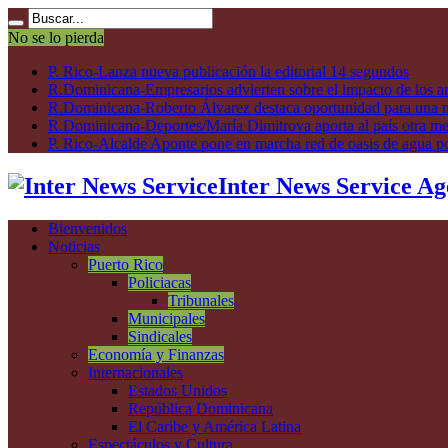
No se lo pierda
P. Rico-Lanza nueva publicación la editorial 14 segundos
R.Dominicana-Empresarios advierten sobre el impacto de los ar
R.Dominicana-Roberto Álvarez destaca oportunidad para una n
R.Dominicana-Deportes/María Dimitrova aporta al país otra m
P. Rico-Alcalde Aponte pone en marcha red de oasis de agua p
Inter News Service Ag
Bienvenidos
Noticias
Puerto Rico
Policiacas
Tribunales
Municipales
Sindicales
Economía y Finanzas
Internacionales
Estados Unidos
República Dominicana
El Caribe y América Latina
Espectáculos y Cultura