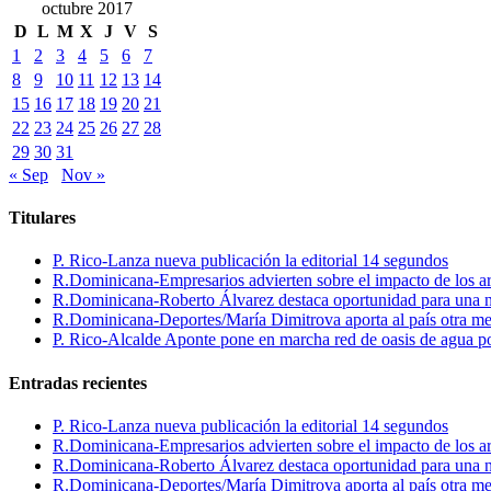
octubre 2017
D
L
M
X
J
V
S
1
2
3
4
5
6
7
8
9
10
11
12
13
14
15
16
17
18
19
20
21
22
23
24
25
26
27
28
29
30
31
« Sep
Nov »
Titulares
P. Rico-Lanza nueva publicación la editorial 14 segundos
R.Dominicana-Empresarios advierten sobre el impacto de los ar
R.Dominicana-Roberto Álvarez destaca oportunidad para una n
R.Dominicana-Deportes/María Dimitrova aporta al país otra m
P. Rico-Alcalde Aponte pone en marcha red de oasis de agua p
Entradas recientes
P. Rico-Lanza nueva publicación la editorial 14 segundos
R.Dominicana-Empresarios advierten sobre el impacto de los ar
R.Dominicana-Roberto Álvarez destaca oportunidad para una n
R.Dominicana-Deportes/María Dimitrova aporta al país otra m