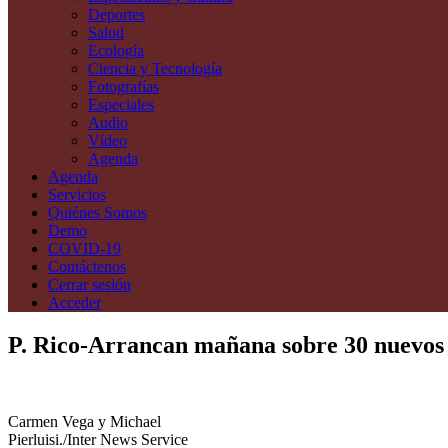
Deportes
Salud
Ecología
Ciencia y Tecnología
Fotografías
Especiales
Audio
Vídeo
Agenda
Agenda
Servicios
Quiénes Somos
Demo
COVID-19
Contáctenos
Cerrar sesión
Acceder
P. Rico-Arrancan mañana sobre 30 nuevos 
Carmen Vega y Michael
Pierluisi./Inter News Service