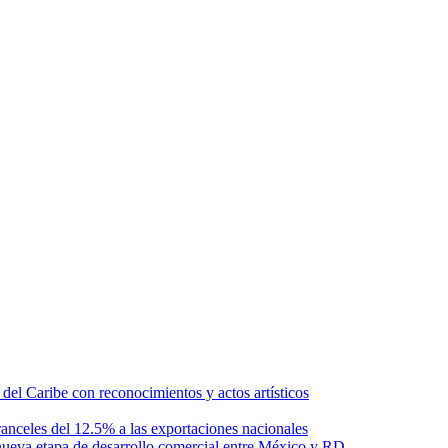
l Caribe con reconocimientos y actos artísticos
anceles del 12.5% a las exportaciones nacionales
ueva etapa de desarrollo comercial entre México y RD