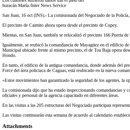
Los cuarteles sufrieron daños tras el paso del
huracán María./Inter News Service
San Juan, 16 oct (INS).- La comisionada del Negociado de la Policía, 
El precinto de Caimito ahora opera desde el precinto de Cupey.
Mientas, en San Juan, también se relocalizó el precinto 166 Puerta de 
Igualmente, se reubicó la comandancia de Mayagüez en el edificio de la
Municipal ubicado frente al mismo precinto, el de Toa Baja opera des
Hondo.
En tanto, el edificio de la antigua comandancia, donde además del pr
Force del área policiaca de Caguas, está reubicado en la nueva coman
«Estos movimientos han garantizado la seguridad de los agentes, la op
La comisionada dijo que ha estado inspeccionando comandancias y cuart
oficiales y personal de la agencia capacitado en diferentes áreas.
En las visitas a las 205 estructuras del Negociado participan represen
Las visitas continuarán esta semana de acuerdo al calendario establecid
Attachments