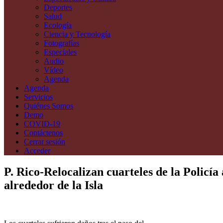
Deportes
Salud
Ecología
Ciencia y Tecnología
Fotografías
Especiales
Audio
Vídeo
Agenda
Agenda
Servicios
Quiénes Somos
Demo
COVID-19
Contáctenos
Cerrar sesión
Acceder
P. Rico-Relocalizan cuarteles de la Policía
alrededor de la Isla