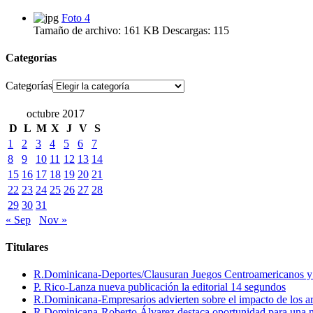
Foto 4
Tamaño de archivo:
161 KB
Descargas:
115
Categorías
Categorías
octubre 2017
D
L
M
X
J
V
S
1
2
3
4
5
6
7
8
9
10
11
12
13
14
15
16
17
18
19
20
21
22
23
24
25
26
27
28
29
30
31
« Sep
Nov »
Titulares
R.Dominicana-Deportes/Clausuran Juegos Centroamericanos y de
P. Rico-Lanza nueva publicación la editorial 14 segundos
R.Dominicana-Empresarios advierten sobre el impacto de los ar
R.Dominicana-Roberto Álvarez destaca oportunidad para una n