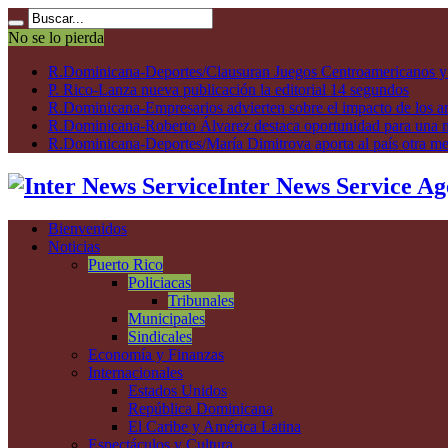
No se lo pierda
R.Dominicana-Deportes/Clausuran Juegos Centroamericanos y de
P. Rico-Lanza nueva publicación la editorial 14 segundos
R.Dominicana-Empresarios advierten sobre el impacto de los ar
R.Dominicana-Roberto Álvarez destaca oportunidad para una n
R.Dominicana-Deportes/María Dimitrova aporta al país otra m
Inter News Service Ag
Bienvenidos
Noticias
Puerto Rico
Policiacas
Tribunales
Municipales
Sindicales
Economía y Finanzas
Internacionales
Estados Unidos
República Dominicana
El Caribe y América Latina
Espectáculos y Cultura