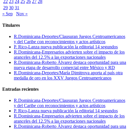
22
23
24
25
26
27
28
29
30
31
« Sep
Nov »
Titulares
R.Dominicana-Deportes/Clausuran Juegos Centroamericanos
y del Caribe con reconocimientos y actos artísticos
P. Rico-Lanza nueva publicación la editorial 14 segundos
R.Dominicana-Empresarios advierten sobre el impacto de los
aranceles del 12.5% a las exportaciones nacionales
R.Dominicana-Roberto Álvarez destaca oportunidad para una
nueva etapa de desarrollo comercial entre México y RD
R.Dominicana-Deportes/María Dimitrova aporta al país otra
medalla de oro en los XXV Juegos Centroamericanos
Entradas recientes
R.Dominicana-Deportes/Clausuran Juegos Centroamericanos
y del Caribe con reconocimientos y actos artísticos
P. Rico-Lanza nueva publicación la editorial 14 segundos
R.Dominicana-Empresarios advierten sobre el impacto de los
aranceles del 12.5% a las exportaciones nacionales
R.Dominicana-Roberto Álvarez destaca oportunidad para una