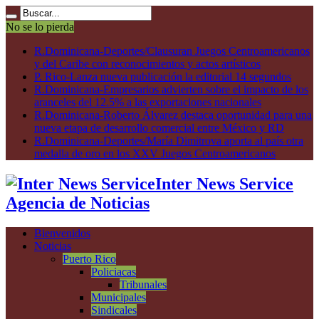
No se lo pierda
R.Dominicana-Deportes/Clausuran Juegos Centroamericanos
y del Caribe con reconocimientos y actos artísticos
P. Rico-Lanza nueva publicación la editorial 14 segundos
R.Dominicana-Empresarios advierten sobre el impacto de los
aranceles del 12.5% a las exportaciones nacionales
R.Dominicana-Roberto Álvarez destaca oportunidad para una
nueva etapa de desarrollo comercial entre México y RD
R.Dominicana-Deportes/María Dimitrova aporta al país otra
medalla de oro en los XXV Juegos Centroamericanos
Inter News Service
Agencia de Noticias
Bienvenidos
Noticias
Puerto Rico
Policiacas
Tribunales
Municipales
Sindicales