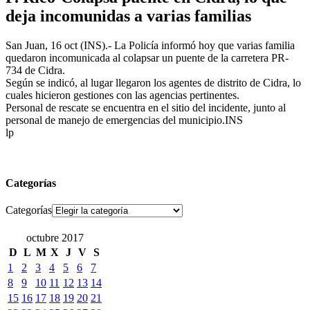
deja incomunidas a varias familias
San Juan, 16 oct (INS).- La Policía informó hoy que varias familia
quedaron incomunicada al colapsar un puente de la carretera PR-
734 de Cidra.
Según se indicó, al lugar llegaron los agentes de distrito de Cidra, lo
cuales hicieron gestiones con las agencias pertinentes.
Personal de rescate se encuentra en el sitio del incidente, junto al
personal de manejo de emergencias del municipio.INS
lp
Categorías
Categorías
octubre 2017
D
L
M
X
J
V
S
1
2
3
4
5
6
7
8
9
10
11
12
13
14
15
16
17
18
19
20
21