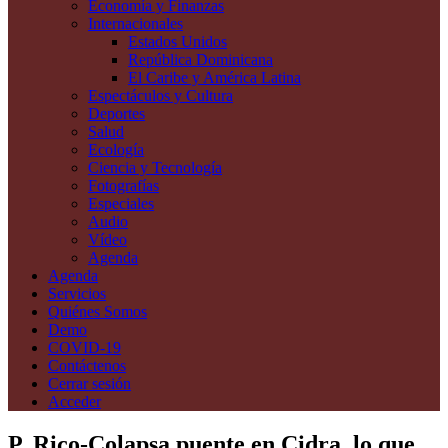
Economía y Finanzas
Internacionales
Estados Unidos
República Dominicana
El Caribe y América Latina
Espectáculos y Cultura
Deportes
Salud
Ecología
Ciencia y Tecnología
Fotografías
Especiales
Audio
Vídeo
Agenda
Agenda
Servicios
Quiénes Somos
Demo
COVID-19
Contáctenos
Cerrar sesión
Acceder
P. Rico-Colapsa puente en Cidra, lo que