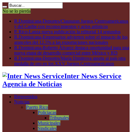
No se lo pierda
R.Dominicana-Deportes/Clausuran Juegos Centroamericanos
y del Caribe con reconocimientos y actos artísticos
P. Rico-Lanza nueva publicación la editorial 14 segundos
R.Dominicana-Empresarios advierten sobre el impacto de los
aranceles del 12.5% a las exportaciones nacionales
R.Dominicana-Roberto Álvarez destaca oportunidad para una
nueva etapa de desarrollo comercial entre México y RD
R.Dominicana-Deportes/María Dimitrova aporta al país otra
medalla de oro en los XXV Juegos Centroamericanos
Inter News Service
Agencia de Noticias
Bienvenidos
Noticias
Puerto Rico
Policiacas
Tribunales
Municipales
Sindicales