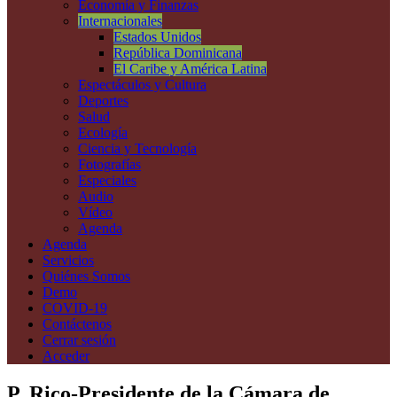
Economía y Finanzas
Internacionales
Estados Unidos
República Dominicana
El Caribe y América Latina
Espectáculos y Cultura
Deportes
Salud
Ecología
Ciencia y Tecnología
Fotografías
Especiales
Audio
Vídeo
Agenda
Agenda
Servicios
Quiénes Somos
Demo
COVID-19
Contáctenos
Cerrar sesión
Acceder
P. Rico-Presidente de la Cámara de