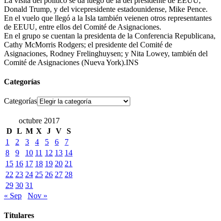
La visita del político se da luego de la del presidente de EEUU,
Donald Trump, y del vicepresidente estadounidense, Mike Pence.
En el vuelo que llegó a la Isla también veienen otros representantes
de EEUU, entre ellos del Comité de Asignaciones.
En el grupo se cuentan la presidenta de la Conferencia Republicana,
Cathy McMorris Rodgers; el presidente del Comité de
Asignaciones, Rodney Frelinghuysen; y Nita Lowey, también del
Comité de Asignaciones (Nueva York).INS
Categorías
Categorías
octubre 2017
D
L
M
X
J
V
S
1
2
3
4
5
6
7
8
9
10
11
12
13
14
15
16
17
18
19
20
21
22
23
24
25
26
27
28
29
30
31
« Sep
Nov »
Titulares