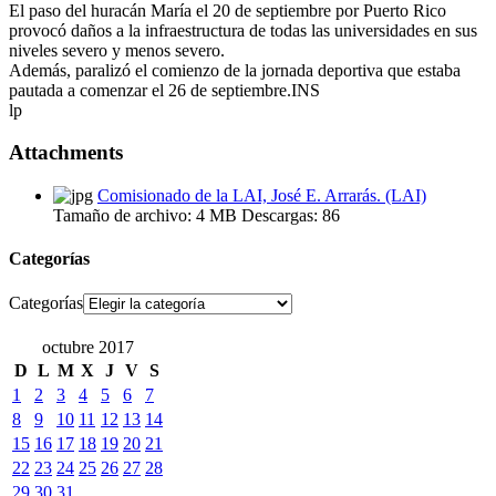
El paso del huracán María el 20 de septiembre por Puerto Rico
provocó daños a la infraestructura de todas las universidades en sus
niveles severo y menos severo.
Además, paralizó el comienzo de la jornada deportiva que estaba
pautada a comenzar el 26 de septiembre.INS
lp
Attachments
Comisionado de la LAI, José E. Arrarás. (LAI)
Tamaño de archivo:
4 MB
Descargas:
86
Categorías
Categorías
octubre 2017
D
L
M
X
J
V
S
1
2
3
4
5
6
7
8
9
10
11
12
13
14
15
16
17
18
19
20
21
22
23
24
25
26
27
28
29
30
31