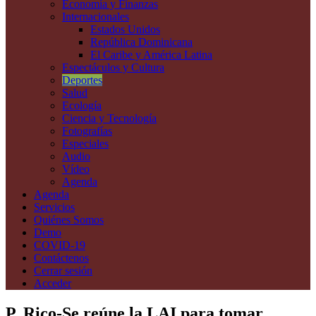
Economía y Finanzas
Internacionales
Estados Unidos
República Dominicana
El Caribe y América Latina
Espectáculos y Cultura
Deportes
Salud
Ecología
Ciencia y Tecnología
Fotografías
Especiales
Audio
Vídeo
Agenda
Agenda
Servicios
Quiénes Somos
Demo
COVID-19
Contáctenos
Cerrar sesión
Acceder
P. Rico-Se reúne la LAI para tomar