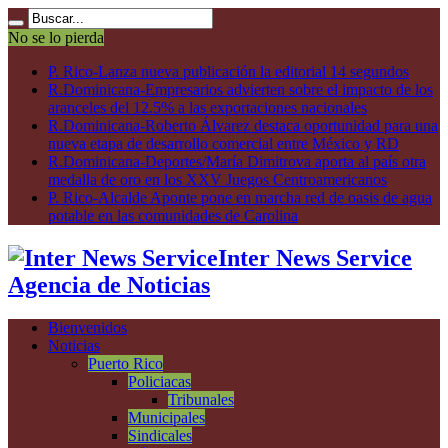
No se lo pierda
P. Rico-Lanza nueva publicación la editorial 14 segundos
R.Dominicana-Empresarios advierten sobre el impacto de los
aranceles del 12.5% a las exportaciones nacionales
R.Dominicana-Roberto Álvarez destaca oportunidad para una
nueva etapa de desarrollo comercial entre México y RD
R.Dominicana-Deportes/María Dimitrova aporta al país otra
medalla de oro en los XXV Juegos Centroamericanos
P. Rico-Alcalde Aponte pone en marcha red de oasis de agua
potable en las comunidades de Carolina
Inter News Service
Agencia de Noticias
Bienvenidos
Noticias
Puerto Rico
Policiacas
Tribunales
Municipales
Sindicales