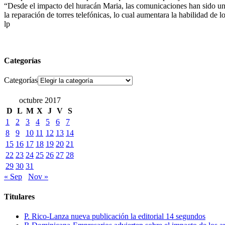
“Desde el impacto del huracán Maria, las comunicaciones han sido una d
la reparación de torres telefónicas, lo cual aumentara la habilidad d
lp
Categorías
Categorías
octubre 2017
D
L
M
X
J
V
S
1
2
3
4
5
6
7
8
9
10
11
12
13
14
15
16
17
18
19
20
21
22
23
24
25
26
27
28
29
30
31
« Sep
Nov »
Titulares
P. Rico-Lanza nueva publicación la editorial 14 segundos