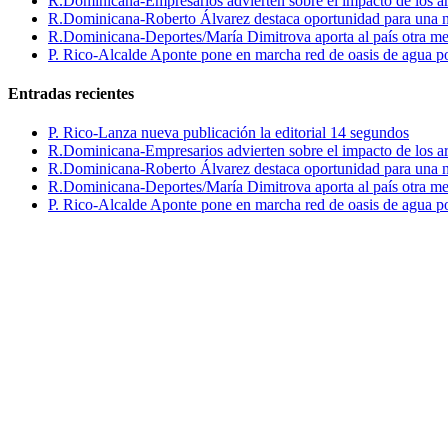
R.Dominicana-Empresarios advierten sobre el impacto de los ar
R.Dominicana-Roberto Álvarez destaca oportunidad para una n
R.Dominicana-Deportes/María Dimitrova aporta al país otra m
P. Rico-Alcalde Aponte pone en marcha red de oasis de agua p
Entradas recientes
P. Rico-Lanza nueva publicación la editorial 14 segundos
R.Dominicana-Empresarios advierten sobre el impacto de los ar
R.Dominicana-Roberto Álvarez destaca oportunidad para una n
R.Dominicana-Deportes/María Dimitrova aporta al país otra m
P. Rico-Alcalde Aponte pone en marcha red de oasis de agua p