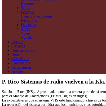
Deportes
Salud
Ecología
Ciencia y Tecnología
Fotografías
Especiales
Audio
Vídeo
Agenda
Agenda
Servicios
Quiénes Somos
Demo
COVID-19
Contáctenos
Cerrar sesión
Acceder
P. Rico-Sistemas de radio vuelven a la Isl
San Juan, 5 oct (INS).- Aproximadamente una tercera parte del sistem
para el Manejo de Emergencias (FEMA, siglas en inglés).
La expectativa es que el sistema VHS esté funcionando a través de to
La reparación del sistema permitirá que los municipios y las autorid