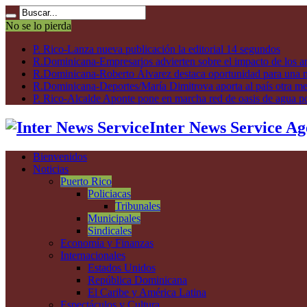
No se lo pierda
P. Rico-Lanza nueva publicación la editorial 14 segundos
R.Dominicana-Empresarios advierten sobre el impacto de los ar
R.Dominicana-Roberto Álvarez destaca oportunidad para una n
R.Dominicana-Deportes/María Dimitrova aporta al país otra m
P. Rico-Alcalde Aponte pone en marcha red de oasis de agua p
Inter News Service Ag
Bienvenidos
Noticias
Puerto Rico
Policiacas
Tribunales
Municipales
Sindicales
Economía y Finanzas
Internacionales
Estados Unidos
República Dominicana
El Caribe y América Latina
Espectáculos y Cultura