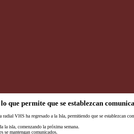
a, lo que permite que se establezcan comunic
a radial VHS ha regresado a la Isla, permitiendo que se establezcan c
da la isla, comenzando la próxima semana.
ades se mantengan comunicados.