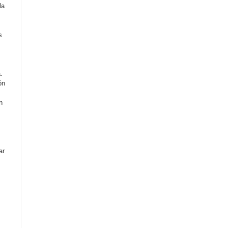
la
s
.
ón
n
ar