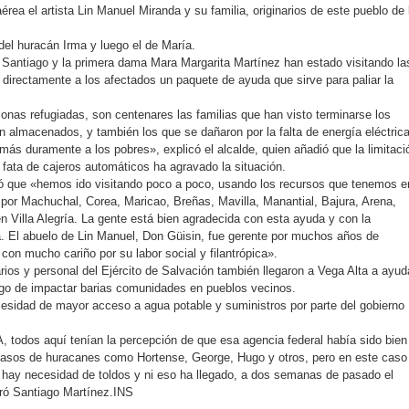
érea el artista Lin Manuel Miranda y su familia, originarios de este pueblo de 
.
del huracán Irma y luego el de María.
 Santiago y la primera dama Mara Margarita Martínez han estado visitando la
directamente a los afectados un paquete de ayuda que sirve para paliar la
as refugiadas, son centenares las familias que han visto terminarse los
n almacenados, y también los que se dañaron por la falta de energía eléctrica
más duramente a los pobres», explicó el alcalde, quien añadió que la limitaci
a fata de cajeros automáticos ha agravado la situación.
ó que «hemos ido visitando poco a poco, usando los recursos que tenemos e
por Machuchal, Corea, Maricao, Breñas, Mavilla, Manantial, Bajura, Arena,
 Villa Alegría. La gente está bien agradecida con esta ayuda y con la
. El abuelo de Lin Manuel, Don Güisin, fue gerente por muchos años de
on mucho cariño por su labor social y filantrópica».
arios y personal del Ejército de Salvación también llegaron a Vega Alta a ayud
ego de impactar barias comunidades en pueblos vecinos.
ecesidad de mayor acceso a agua potable y suministros por parte del gobierno
todos aquí tenían la percepción de que esa agencia federal había sido bien
 casos de huracanes como Hortense, George, Hugo y otros, pero en este caso
hay necesidad de toldos y ni eso ha llegado, a dos semanas de pasado el
aró Santiago Martínez.INS