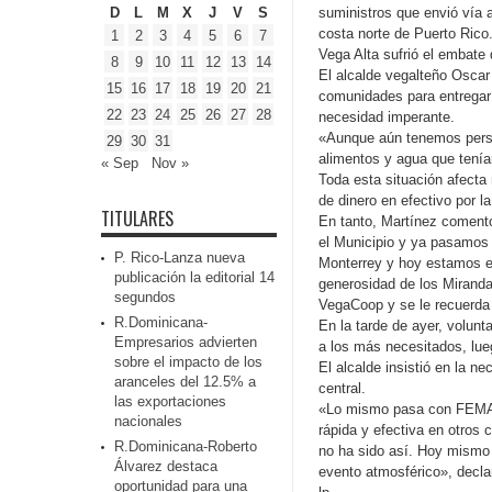
D
L
M
X
J
V
S
suministros que envió vía a
costa norte de Puerto Rico
1
2
3
4
5
6
7
Vega Alta sufrió el embate 
8
9
10
11
12
13
14
El alcalde vegalteño Oscar
15
16
17
18
19
20
21
comunidades para entregar 
22
23
24
25
26
27
28
necesidad imperante.
«Aunque aún tenemos person
29
30
31
alimentos y agua que tenía
« Sep
Nov »
Toda esta situación afecta 
de dinero en efectivo por l
TITULARES
En tanto, Martínez coment
el Municipio y ya pasamos 
P. Rico-Lanza nueva
Monterrey y hoy estamos en
publicación la editorial 14
generosidad de los Miranda
segundos
VegaCoop y se le recuerda c
R.Dominicana-
En la tarde de ayer, volunt
Empresarios advierten
a los más necesitados, lu
sobre el impacto de los
El alcalde insistió en la n
aranceles del 12.5% a
central.
las exportaciones
«Lo mismo pasa con FEMA, 
nacionales
rápida y efectiva en otros
R.Dominicana-Roberto
no ha sido así. Hoy mismo 
Álvarez destaca
evento atmosférico», decl
oportunidad para una