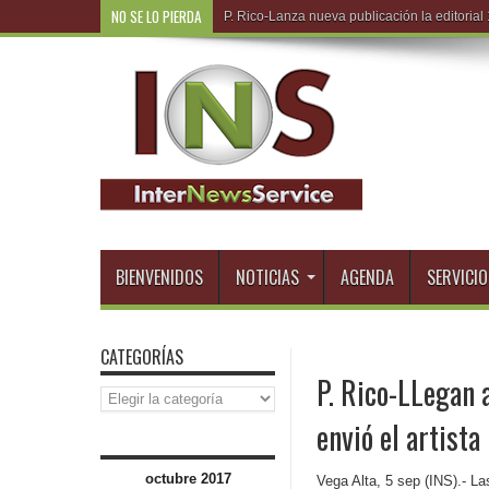
NO SE LO PIERDA
R.D
BIENVENIDOS
NOTICIAS
AGENDA
SERVICIO
CATEGORÍAS
P. Rico-LLegan 
Categorías
envió el artist
octubre 2017
Vega Alta, 5 sep (INS).- L