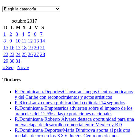
Categorías
octubre 2017
D
L
M
X
J
V
S
1
2
3
4
5
6
7
8
9
10
11
12
13
14
15
16
17
18
19
20
21
22
23
24
25
26
27
28
29
30
31
« Sep
Nov »
Titulares
R.Dominicana-Deportes/Clausuran Juegos Centroamericanos
y del Caribe con reconocimientos y actos artísticos
P. Rico-Lanza nueva publicación la editorial 14 segundos
R.Dominicana-Empresarios advierten sobre el impacto de los
aranceles del 12.5% a las exportaciones nacionales
R.Dominicana-Roberto Álvarez destaca oportunidad para una
nueva etapa de desarrollo comercial entre México y RD
R.Dominicana-Deportes/María Dimitrova aporta al país otra
medalla de oro en los XXV Juegos Centroamericanos