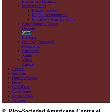
Economía y Finanzas
Internacionales
Estados Unidos
República Dominicana
El Caribe y América Latina
Espectáculos y Cultura
Deportes
Salud
Ecología
Ciencia y Tecnología
Fotografías
Especiales
Audio
Vídeo
Agenda
Agenda
Servicios
Quiénes Somos
Demo
COVID-19
Contáctenos
Cerrar sesión
Acceder
P. Rico-Sociedad Americana Contra el