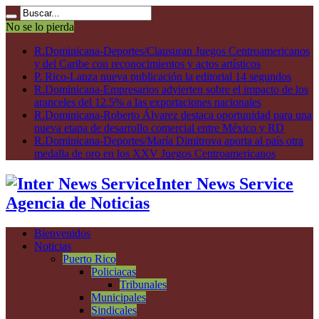
No se lo pierda
R.Dominicana-Deportes/Clausuran Juegos Centroamericanos
y del Caribe con reconocimientos y actos artísticos
P. Rico-Lanza nueva publicación la editorial 14 segundos
R.Dominicana-Empresarios advierten sobre el impacto de los
aranceles del 12.5% a las exportaciones nacionales
R.Dominicana-Roberto Álvarez destaca oportunidad para una
nueva etapa de desarrollo comercial entre México y RD
R.Dominicana-Deportes/María Dimitrova aporta al país otra
medalla de oro en los XXV Juegos Centroamericanos
Inter News Service
Agencia de Noticias
Bienvenidos
Noticias
Puerto Rico
Policiacas
Tribunales
Municipales
Sindicales