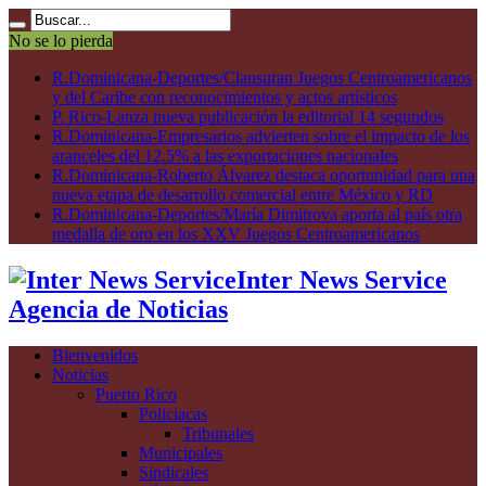
No se lo pierda
R.Dominicana-Deportes/Clausuran Juegos Centroamericanos
y del Caribe con reconocimientos y actos artísticos
P. Rico-Lanza nueva publicación la editorial 14 segundos
R.Dominicana-Empresarios advierten sobre el impacto de los
aranceles del 12.5% a las exportaciones nacionales
R.Dominicana-Roberto Álvarez destaca oportunidad para una
nueva etapa de desarrollo comercial entre México y RD
R.Dominicana-Deportes/María Dimitrova aporta al país otra
medalla de oro en los XXV Juegos Centroamericanos
Inter News Service
Agencia de Noticias
Bienvenidos
Noticias
Puerto Rico
Policiacas
Tribunales
Municipales
Sindicales