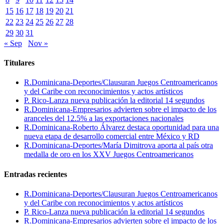
15
16
17
18
19
20
21
22
23
24
25
26
27
28
29
30
31
« Sep
Nov »
Titulares
R.Dominicana-Deportes/Clausuran Juegos Centroamericanos
y del Caribe con reconocimientos y actos artísticos
P. Rico-Lanza nueva publicación la editorial 14 segundos
R.Dominicana-Empresarios advierten sobre el impacto de los
aranceles del 12.5% a las exportaciones nacionales
R.Dominicana-Roberto Álvarez destaca oportunidad para una
nueva etapa de desarrollo comercial entre México y RD
R.Dominicana-Deportes/María Dimitrova aporta al país otra
medalla de oro en los XXV Juegos Centroamericanos
Entradas recientes
R.Dominicana-Deportes/Clausuran Juegos Centroamericanos
y del Caribe con reconocimientos y actos artísticos
P. Rico-Lanza nueva publicación la editorial 14 segundos
R.Dominicana-Empresarios advierten sobre el impacto de los