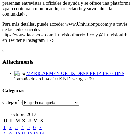
presentan entrevistas a oficiales de ayuda y se ofrece una plataforma
«para continuar comunicando, conectando y sirviendo a la
comunidad».
Para más detalles, puede acceder www.Univisionpr.com y a través
de las redes sociales:
https://www.facebook.com/UnivisionPuertoRico y @UnivisionPR
en Twitter e Instagram. INS
et
Attachments
MARICARMEN ORTIZ DESPIERTA PR-0-1INS
Tamaño de archivo:
10 KB
Descargas:
99
Categorías
Categorías
octubre 2017
D
L
M
X
J
V
S
1
2
3
4
5
6
7
8
9
10
11
12
13
14