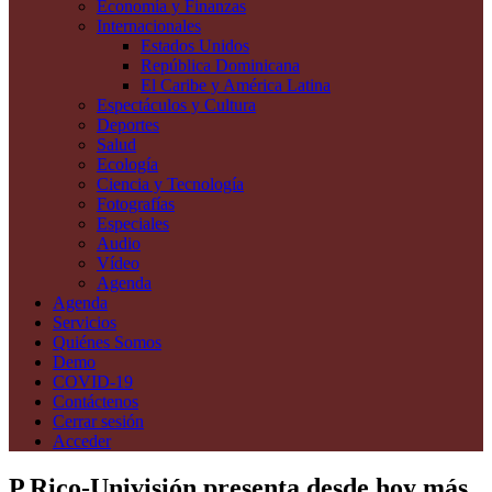
Economía y Finanzas
Internacionales
Estados Unidos
República Dominicana
El Caribe y América Latina
Espectáculos y Cultura
Deportes
Salud
Ecología
Ciencia y Tecnología
Fotografías
Especiales
Audio
Vídeo
Agenda
Agenda
Servicios
Quiénes Somos
Demo
COVID-19
Contáctenos
Cerrar sesión
Acceder
P.Rico-Univisión presenta desde hoy más