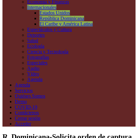
Economía y Finanzas
Internacionales
Estados Unidos
República Dominicana
El Caribe y América Latina
Espectáculos y Cultura
Deportes
Salud
Ecología
Ciencia y Tecnología
Fotografías
Especiales
Audio
Vídeo
Agenda
Agenda
Servicios
Quiénes Somos
Demo
COVID-19
Contáctenos
Cerrar sesión
Acceder
R. Dominicana-Solicita orden de captura