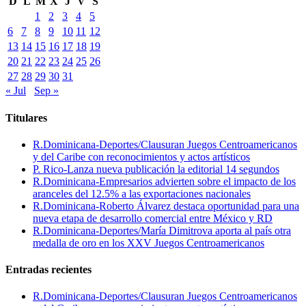
D
L
M
X
J
V
S
1
2
3
4
5
6
7
8
9
10
11
12
13
14
15
16
17
18
19
20
21
22
23
24
25
26
27
28
29
30
31
« Jul
Sep »
Titulares
R.Dominicana-Deportes/Clausuran Juegos Centroamericanos
y del Caribe con reconocimientos y actos artísticos
P. Rico-Lanza nueva publicación la editorial 14 segundos
R.Dominicana-Empresarios advierten sobre el impacto de los
aranceles del 12.5% a las exportaciones nacionales
R.Dominicana-Roberto Álvarez destaca oportunidad para una
nueva etapa de desarrollo comercial entre México y RD
R.Dominicana-Deportes/María Dimitrova aporta al país otra
medalla de oro en los XXV Juegos Centroamericanos
Entradas recientes
R.Dominicana-Deportes/Clausuran Juegos Centroamericanos