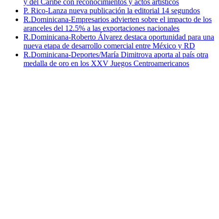
y del Caribe con reconocimientos y actos artísticos
P. Rico-Lanza nueva publicación la editorial 14 segundos
R.Dominicana-Empresarios advierten sobre el impacto de los
aranceles del 12.5% a las exportaciones nacionales
R.Dominicana-Roberto Álvarez destaca oportunidad para una
nueva etapa de desarrollo comercial entre México y RD
R.Dominicana-Deportes/María Dimitrova aporta al país otra
medalla de oro en los XXV Juegos Centroamericanos