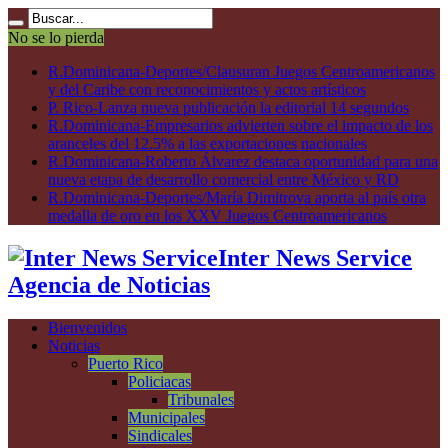
No se lo pierda
R.Dominicana-Deportes/Clausuran Juegos Centroamericanos
y del Caribe con reconocimientos y actos artísticos
P. Rico-Lanza nueva publicación la editorial 14 segundos
R.Dominicana-Empresarios advierten sobre el impacto de los
aranceles del 12.5% a las exportaciones nacionales
R.Dominicana-Roberto Álvarez destaca oportunidad para una
nueva etapa de desarrollo comercial entre México y RD
R.Dominicana-Deportes/María Dimitrova aporta al país otra
medalla de oro en los XXV Juegos Centroamericanos
Inter News Service
Agencia de Noticias
Bienvenidos
Noticias
Puerto Rico
Policiacas
Tribunales
Municipales
Sindicales